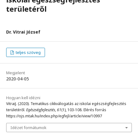
területéről
Dr. Vitrai József
teljes szöveg
Megjelent
2020-04-05
Hogyan kell idézni
VitraiJ. (2020). Tematikus cikkválogatás az iskolai egészségfejlesztés
területéről.
Egészségfejlesztés
,
61
(1), 103-108. Elérés forrás
https://ojs.mtak.hu/index.php/egfejl/article/view/10997
Idézet formátumok