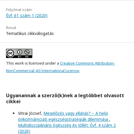
Folyóirat szám
Évf. 61 szám 1 (2020)
Rovat
Tematikus cikkválogatás
This work is licensed under a
Creative Commons Attribution-
NonCommercial 4.0 International License
.
Ugyanannak a szerző(k)nek a legtöbbet olvasott
cikkei
Vitrai József,
Megelőzés vagy ellátás? – A helyi
önkormányzati egészségstratégiák dilemmája
,
Multidiszciplináris Egészség és Jóllét: Évf. 4 szám 2
(2026)