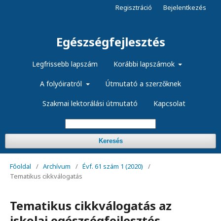
Regisztráció
Bejelentkezés
Egészségfejlesztés
Legfrissebb lapszám
Korábbi lapszámok
A folyóiratról
Útmutató a szerzőknek
Szakmai lektorálási útmutató
Kapcsolat
Keresés
Főoldal
/
Archívum
/
Évf. 61 szám 1 (2020)
/
Tematikus cikkválogatás
Tematikus cikkválogatás az
iskolai egészségfejlesztés