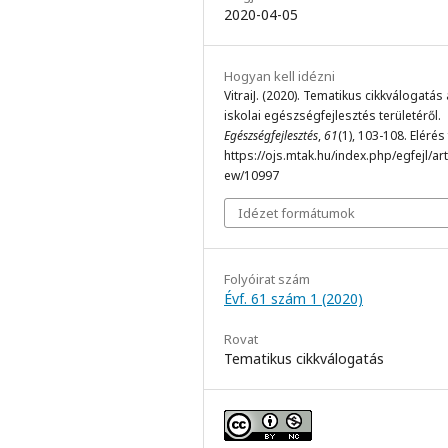
2020-04-05
Hogyan kell idézni
VitraiJ. (2020). Tematikus cikkválogatás
iskolai egészségfejlesztés területéről.
Egészségfejlesztés
,
61
(1), 103-108. Elérés
https://ojs.mtak.hu/index.php/egfejl/arti
ew/10997
Idézet formátumok
Folyóirat szám
Évf. 61 szám 1 (2020)
Rovat
Tematikus cikkválogatás