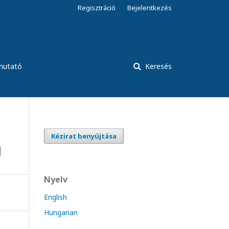
Regisztráció
Bejelentkezés
tmutató
Keresés
Kézirat benyújtása
l
Nyelv
English
Hungarian