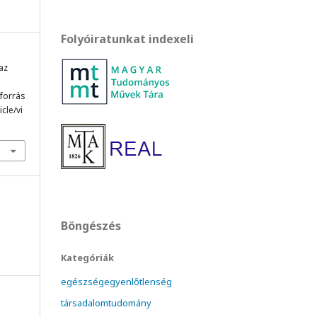
Folyóiratunkat indexeli
 az
 forrás
cle/vi
Böngészés
Kategóriák
egészségegyenlőtlenség
társadalomtudomány