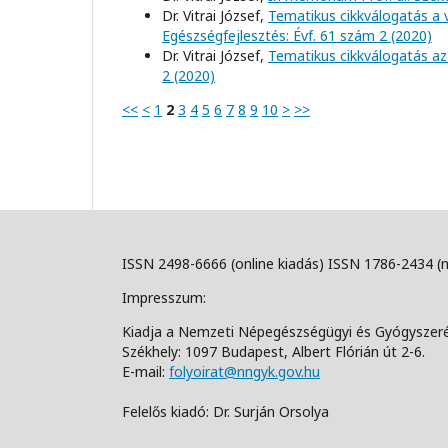
Dr. Vitrai József,
Tematikus cikkválogatás a 
Egészségfejlesztés: Évf. 61 szám 2 (2020)
Dr. Vitrai József,
Tematikus cikkválogatás az
2 (2020)
<<
<
1
2
3
4
5
6
7
8
9
10
>
>>
ISSN 2498-6666 (online kiadás) ISSN 1786-2434 (
Impresszum:
Kiadja a Nemzeti Népegészségügyi és Gyógyszer
Székhely: 1097 Budapest, Albert Flórián út 2-6.
E-mail:
folyoirat@nngyk.gov.hu
Felelős kiadó: Dr. Surján Orsolya