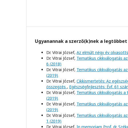
Ugyanannak a szerző(k)nek a legtöbbet 
Dr. Vitrai József,
Az elmúlt négy év olvasott
Dr. Vitrai József,
Tematikus cikkválogatás az 
6 (2018)
Dr. Vitrai József,
Tematikus cikkválogatás az
(2019)
Dr. Vitrai József,
Cikkismertetés: Az egészs
összegzés
,
Egészségfejlesztés: Évf. 61 szá
Dr. Vitrai József,
Tematikus cikkválogatás a
(2019)
Dr. Vitrai József,
Tematikus cikkválogatás az
(2019)
Dr. Vitrai József,
Tematikus cikkválogatás az 
1 (2019)
Dr. Vitrai József,
In memoriam Prof. dr. Szék