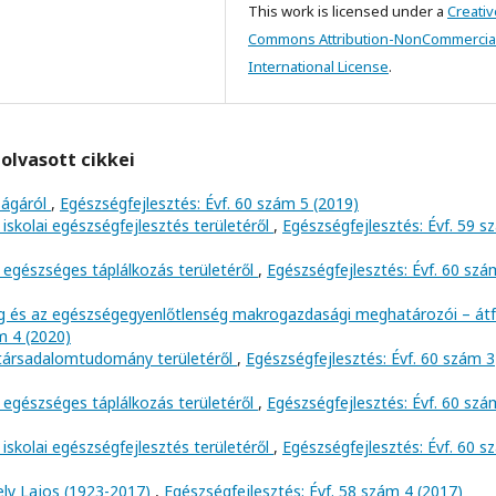
This work is licensed under a
Creativ
Commons Attribution-NonCommercial
International License
.
olvasott cikkei
ságáról
,
Egészségfejlesztés: Évf. 60 szám 5 (2019)
iskolai egészségfejlesztés területéről
,
Egészségfejlesztés: Évf. 59 
 egészséges táplálkozás területéről
,
Egészségfejlesztés: Évf. 60 szá
ég és az egészségegyenlőtlenség makrogazdasági meghatározói – át
m 4 (2020)
 társadalomtudomány területéről
,
Egészségfejlesztés: Évf. 60 szám 3
 egészséges táplálkozás területéről
,
Egészségfejlesztés: Évf. 60 szá
iskolai egészségfejlesztés területéről
,
Egészségfejlesztés: Évf. 60 
ely Lajos (1923-2017)
,
Egészségfejlesztés: Évf. 58 szám 4 (2017)