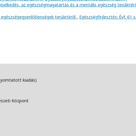
viselkedés, az egészségmagatartás és a mentális egészség területér
 egészségegyenlőtlenségek területéről
,
Egészségfejlesztés: Évf. 61 
nyomtatott kiadás)
észeti Központ