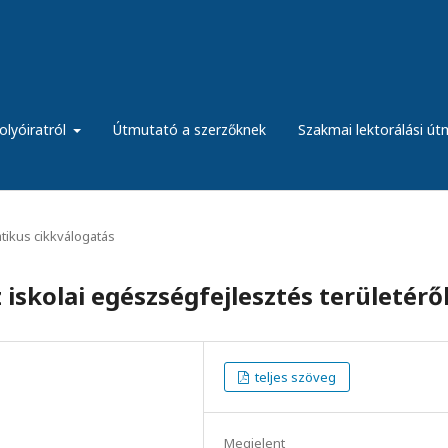
olyóiratról
Útmutató a szerzőknek
Szakmai lektorálási ú
ikus cikkválogatás
iskolai egészségfejlesztés területérő
teljes szöveg
Megjelent