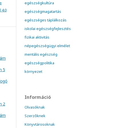
e
egészségkultúra
 4.0
egészségmagatartás
egészséges táplálkozás
iskolai egészségfejlesztés
fizikai aktivitás
népegészségügyi elmélet
mentális egészség
szám
egészségpolitika
m 5
környezet
fogó
Információ
m 2
Olvasóknak
szám
Szerzőknek
Könyvtárosoknak