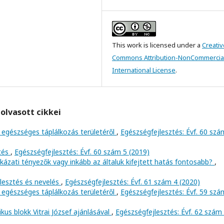
This work is licensed under a
Creativ
Commons Attribution-NonCommercial
International License
.
olvasott cikkei
 egészséges táplálkozás területéről
,
Egészségfejlesztés: Évf. 60 szá
ztés
,
Egészségfejlesztés: Évf. 60 szám 5 (2019)
kázati tényezők vagy inkább az általuk kifejtett hatás fontosabb?
,
lesztés és nevelés
,
Egészségfejlesztés: Évf. 61 szám 4 (2020)
 egészséges táplálkozás területéről
,
Egészségfejlesztés: Évf. 59 szá
us blokk Vitrai József ajánlásával
,
Egészségfejlesztés: Évf. 62 szám