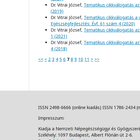
Dr. Vitrai József,
Tematikus cikkválogatás az
(2019)
Dr. Vitrai József,
Tematikus cikkválogatás a 
Egészségfejlesztés: Évf. 61 szám 4 (2020)
Dr. Vitrai József,
Tematikus cikkválogatás az 
1 (2021)
Dr. Vitrai József,
Tematikus cikkválogatás az 
4 (2018)
<<
<
2
3
4
5
6
7
8
9
10
11
>
>>
ISSN 2498-6666 (online kiadás) ISSN 1786-2434 (
Impresszum:
Kiadja a Nemzeti Népegészségügyi és Gyógyszer
Székhely: 1097 Budapest, Albert Flórián út 2-6.