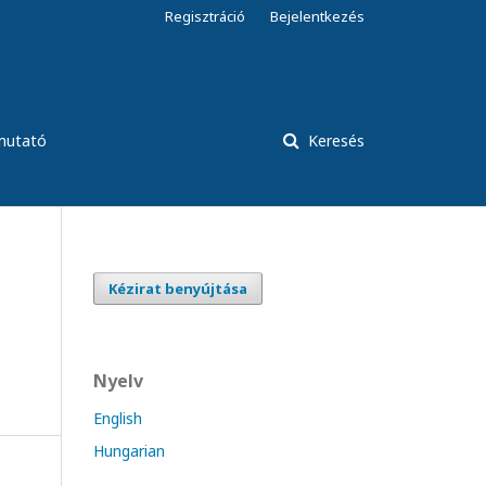
Regisztráció
Bejelentkezés
tmutató
Keresés
Kézirat benyújtása
Nyelv
English
Hungarian