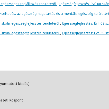
 egészséges táplálkozás területéről
,
Egészségfejlesztés: Évf. 60 szá
viselkedés, az egészségmagatartás és a mentális egészség területér
iskolai egészségfejlesztés területéről
,
Egészségfejlesztés: Évf. 62 
iskolai egészségfejlesztés területéről
,
Egészségfejlesztés: Évf. 59 
nyomtatott kiadás)
észeti Központ