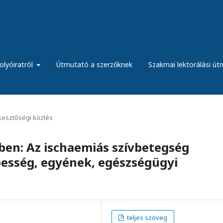
olyóiratról
Útmutató a szerzőknek
Szakmai lektorálási ú
kesztőségi közlés
ben: Az ischaemiás szívbetegség
pesség, egyének, egészségügyi
teljes szöveg