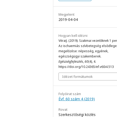
Megjelent
2019-04-04
Hogyan kell idézni
VitraiJ. (2019). Szakmai vezetőknek 1 pe
Az ischaemiás szívbetegség elsődlege
megelőzése: népesség, egyének,
egészségügyi szakemberek.
Egészségfejlesztés
,
60
(4), 4.
https://doi.org/10.24365/ef.v60i4.513
Idézet formátumok
Folyóirat szám
Évf. 60 szám 4 (2019)
Rovat
Szerkesztőségi közlés