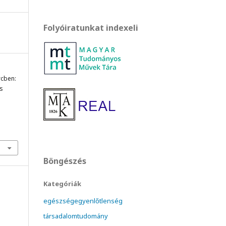
Folyóiratunkat indexeli
rcben:
s
Böngészés
Kategóriák
egészségegyenlőtlenség
társadalomtudomány