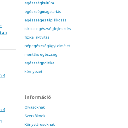
egészségkultúra
egészségmagatartás
egészséges táplálkozás
e
iskolai egészségfejlesztés
 4.0
fizikai aktivitás
népegészségügyi elmélet
mentális egészség
egészségpolitika
környezet
m 4
Információ
Olvasóknak
m 4
Szerzőknek
 1
Könyvtárosoknak