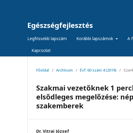
Egészségfejlesztés
Legfrissebb lapszám
Korábbi lapszámok
A f
Kapcsolat
Főoldal
/
Archívum
/
Évf. 60 szám 4 (2019)
/
Szer
Szakmai vezetőknek 1 perc
elsődleges megelőzése: né
szakemberek
Dr. Vitrai József