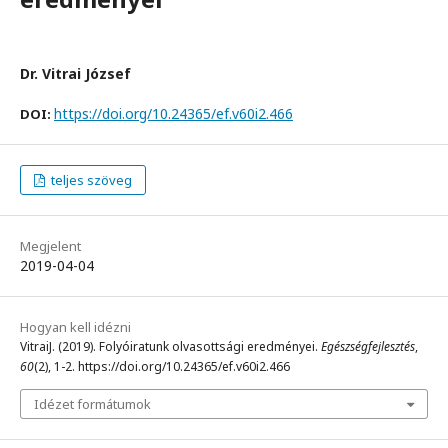
Dr. Vitrai József
https://doi.org/10.24365/ef.v60i2.466
DOI:
teljes szöveg
Megjelent
2019-04-04
Hogyan kell idézni
VitraiJ. (2019). Folyóiratunk olvasottsági eredményei.
Egészségfejlesztés
,
60
(2), 1-2. https://doi.org/10.24365/ef.v60i2.466
Idézet formátumok