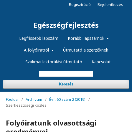
Regisztráció
Bejelentkezés
Egészségfejlesztés
Legfrissebb lapszám
Korábbi lapszámok
A folyóiratról
Útmutató a szerzőknek
Szakmai lektorálási útmutató
Kapcsolat
Keresés
Főoldal
/
Archívum
/
Évf. 60 szám 2 (2019)
/
Szerkesztőségi közlés
Folyóiratunk olvasottsági
eredményei