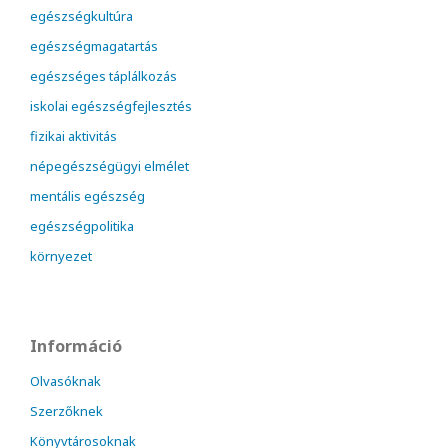
egészségkultúra
egészségmagatartás
egészséges táplálkozás
iskolai egészségfejlesztés
fizikai aktivitás
népegészségügyi elmélet
mentális egészség
egészségpolitika
környezet
Információ
Olvasóknak
Szerzőknek
Könyvtárosoknak