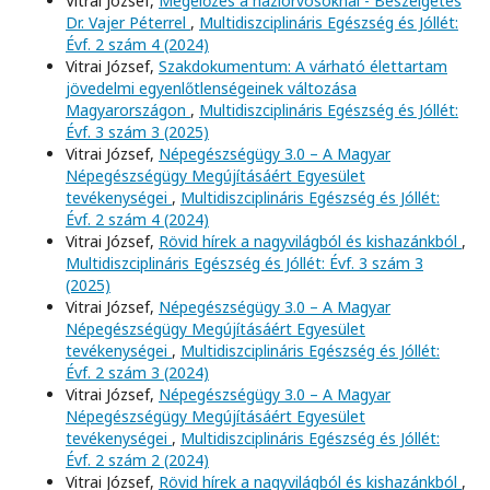
Vitrai József,
Megelőzés a háziorvosoknál - Beszélgetés
Dr. Vajer Péterrel
,
Multidiszciplináris Egészség és Jóllét:
Évf. 2 szám 4 (2024)
Vitrai József,
Szakdokumentum: A várható élettartam
jövedelmi egyenlőtlenségeinek változása
Magyarországon
,
Multidiszciplináris Egészség és Jóllét:
Évf. 3 szám 3 (2025)
Vitrai József,
Népegészségügy 3.0 – A Magyar
Népegészségügy Megújításáért Egyesület
tevékenységei
,
Multidiszciplináris Egészség és Jóllét:
Évf. 2 szám 4 (2024)
Vitrai József,
Rövid hírek a nagyvilágból és kishazánkból
,
Multidiszciplináris Egészség és Jóllét: Évf. 3 szám 3
(2025)
Vitrai József,
Népegészségügy 3.0 – A Magyar
Népegészségügy Megújításáért Egyesület
tevékenységei
,
Multidiszciplináris Egészség és Jóllét:
Évf. 2 szám 3 (2024)
Vitrai József,
Népegészségügy 3.0 – A Magyar
Népegészségügy Megújításáért Egyesület
tevékenységei
,
Multidiszciplináris Egészség és Jóllét:
Évf. 2 szám 2 (2024)
Vitrai József,
Rövid hírek a nagyvilágból és kishazánkból
,