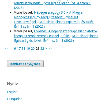
Multidiszciplináris Egészség és Jóllét: Évf. 4 szám 1
(2026)
Vitrai József,
Népegészségügy 3.0 – A Magyar
Népegészségügy Megújításáért Egyesület
tevékenységei
,
Multidiszciplináris Egészség és Jóllét:
Évf. 3 szám 1 (2025)
Vitrai József,
Fordítás: A népegészségügyi bizonyítékok
komplex rendszerének modellje felé
,
Multidiszciplináris
Egészség és Jóllét: Évf. 4 szám 1 (2026)
<<
<
16
17
18
19
20
21
22
>
>>
Kézirat benyújtása
Nyelv
English
Hungarian