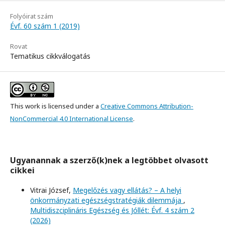
Folyóirat szám
Évf. 60 szám 1 (2019)
Rovat
Tematikus cikkválogatás
This work is licensed under a
Creative Commons Attribution-
NonCommercial 4.0 International License
.
Ugyanannak a szerző(k)nek a legtöbbet olvasott
cikkei
Vitrai József,
Megelőzés vagy ellátás? – A helyi
önkormányzati egészségstratégiák dilemmája
,
Multidiszciplináris Egészség és Jóllét: Évf. 4 szám 2
(2026)