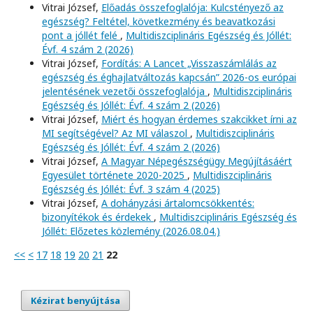
Vitrai József,
Előadás összefoglalója: Kulcstényező az
egészség? Feltétel, következmény és beavatkozási
pont a jóllét felé
,
Multidiszciplináris Egészség és Jóllét:
Évf. 4 szám 2 (2026)
Vitrai József,
Fordítás: A Lancet „Visszaszámlálás az
egészség és éghajlatváltozás kapcsán” 2026-os európai
jelentésének vezetői összefoglalója
,
Multidiszciplináris
Egészség és Jóllét: Évf. 4 szám 2 (2026)
Vitrai József,
Miért és hogyan érdemes szakcikket írni az
MI segítségével? Az MI válaszol
,
Multidiszciplináris
Egészség és Jóllét: Évf. 4 szám 2 (2026)
Vitrai József,
A Magyar Népegészségügy Megújításáért
Egyesület története 2020-2025
,
Multidiszciplináris
Egészség és Jóllét: Évf. 3 szám 4 (2025)
Vitrai József,
A dohányzási ártalomcsökkentés:
bizonyítékok és érdekek
,
Multidiszciplináris Egészség és
Jóllét: Előzetes közlemény (2026.08.04.)
<<
<
17
18
19
20
21
22
Kézirat benyújtása