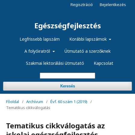
Regisztráció
Bejelentkezés
Egészségfejlesztés
Legfrissebb lapszám
Korábbi lapszámok
A folyóiratról
Útmutató a szerzőknek
Szakmai lektorálási útmutató
Kapcsolat
Keresés
Főoldal
/
Archívum
/
Évf. 60 szám 1 (2019)
/
Tematikus cikkválogatás
Tematikus cikkválogatás az
iskolai egészségfejlesztés