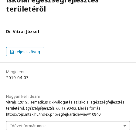
területéről
Dr. Vitrai József
teljes szöveg
Megjelent
2019-04-03
Hogyan kell idézni
VitraiJ. (2019). Tematikus cikkválogatás az iskolai egészségfejlesztés
területéről.
Egészségfejlesztés
,
60
(1), 90-93. Elérés forrás
https://ojs.mtak.hu/index.php/egfejl/article/view/10840
Idézet formátumok