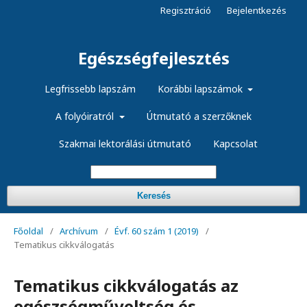
Regisztráció
Bejelentkezés
Egészségfejlesztés
Legfrissebb lapszám
Korábbi lapszámok
A folyóiratról
Útmutató a szerzőknek
Szakmai lektorálási útmutató
Kapcsolat
Keresés
Főoldal
/
Archívum
/
Évf. 60 szám 1 (2019)
/
Tematikus cikkválogatás
Tematikus cikkválogatás az
egészségműveltség és