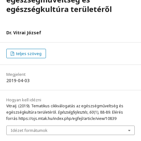
egészségkultúra területéről
Dr. Vitrai József
teljes szöveg
Megjelent
2019-04-03
Hogyan kell idézni
VitraiJ. (2019). Tematikus cikkválogatás az egészségműveltség és
egészségkultúra területéről.
Egészségfejlesztés
,
60
(1), 88-89. Elérés
forrás https://ojs.mtak.hu/index.php/egfejl/article/view/10839
Idézet formátumok