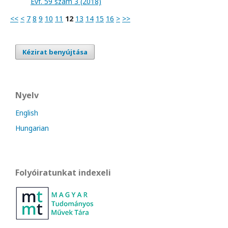
Évf. 59 szám 3 (2018)
<<
<
7
8
9
10
11
12
13
14
15
16
>
>>
Kézirat benyújtása
Nyelv
English
Hungarian
Folyóiratunkat indexeli