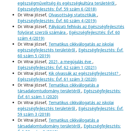
egészségműveltség és egészségkultúra területéről
,
Egészségfejlesztés: Évf. 59 szám 6 (2018)
Dr. Vitrai József,
Olvasottsági statisztikák
,
Egészségfejlesztés: Évf. 60 szám 4 (2019)
Dr. Vitrai József,
Pályázati felhívás az Egészségfejlesztés
folyóirat szerzői számára
,
Egészségfejlesztés: Évf. 60
szám 4 (2019)
Dr. Vitrai József,
Tematikus cikkválogatás az iskolai
egészségfejlesztés területéről
,
Egészségfejlesztés: Évf.
60 szám 5 (2019)
Dr. Vitrai József,
2021, a megújulás éve
,
Egészségfejlesztés: Évf. 62 szám 1 (2021)
Dr. Vitrai József,
Kik olvassák az egészségfejlesztést?
,
Egészségfejlesztés: Évf. 61 szám 3 (2020)
Dr. Vitrai József,
Tematikus cikkválogatás a
társadalomtudomány területéről
,
Egészségfejlesztés:
Évf. 61 szám 1 (2020)
Dr. Vitrai József,
Tematikus cikkválogatás az iskolai
egészségfejlesztés területéről
,
Egészségfejlesztés: Évf.
59 szám 3 (2018)
Dr. Vitrai József,
Tematikus cikkválogatás a
társadalomtudomány területéről
,
Egészségfejlesztés: