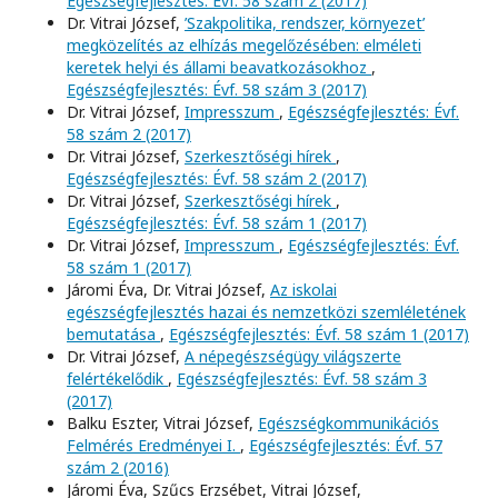
Egészségfejlesztés: Évf. 58 szám 2 (2017)
Dr. Vitrai József,
’Szakpolitika, rendszer, környezet’
megközelítés az elhízás megelőzésében: elméleti
keretek helyi és állami beavatkozásokhoz
,
Egészségfejlesztés: Évf. 58 szám 3 (2017)
Dr. Vitrai József,
Impresszum
,
Egészségfejlesztés: Évf.
58 szám 2 (2017)
Dr. Vitrai József,
Szerkesztőségi hírek
,
Egészségfejlesztés: Évf. 58 szám 2 (2017)
Dr. Vitrai József,
Szerkesztőségi hírek
,
Egészségfejlesztés: Évf. 58 szám 1 (2017)
Dr. Vitrai József,
Impresszum
,
Egészségfejlesztés: Évf.
58 szám 1 (2017)
Járomi Éva, Dr. Vitrai József,
Az iskolai
egészségfejlesztés hazai és nemzetközi szemléletének
bemutatása
,
Egészségfejlesztés: Évf. 58 szám 1 (2017)
Dr. Vitrai József,
A népegészségügy világszerte
felértékelődik
,
Egészségfejlesztés: Évf. 58 szám 3
(2017)
Balku Eszter, Vitrai József,
Egészségkommunikációs
Felmérés Eredményei I.
,
Egészségfejlesztés: Évf. 57
szám 2 (2016)
Járomi Éva, Szűcs Erzsébet, Vitrai József,