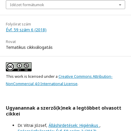
Idézet formátumok
Folyóirat szám
Évf. 59 szám 6 (2018)
Rovat
Tematikus cikkválogatás
This work is licensed under a
Creative Commons Attribution-
NonCommercial 4.0 International License
.
Ugyanannak a szerző(k)nek a legtöbbet olvasott
cikkei
Dr. Vitrai József,
Álláshirdetések: Higiénikus
,