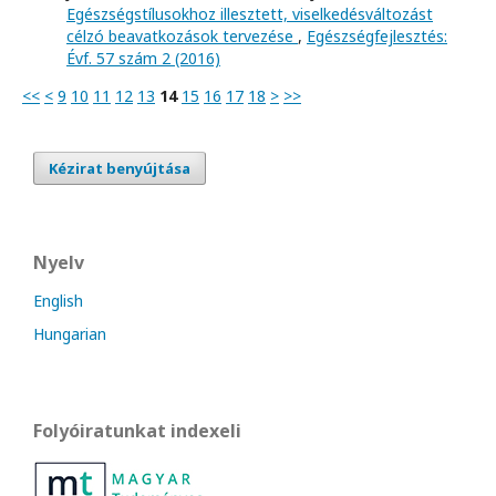
Egészségstílusokhoz illesztett, viselkedésváltozást
célzó beavatkozások tervezése
,
Egészségfejlesztés:
Évf. 57 szám 2 (2016)
<<
<
9
10
11
12
13
14
15
16
17
18
>
>>
Kézirat benyújtása
Nyelv
English
Hungarian
Folyóiratunkat indexeli