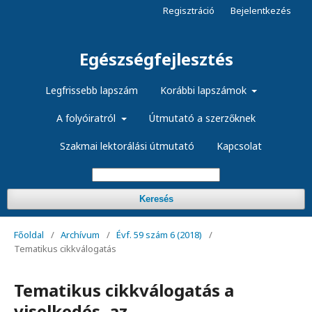
Regisztráció
Bejelentkezés
Egészségfejlesztés
Legfrissebb lapszám
Korábbi lapszámok
A folyóiratról
Útmutató a szerzőknek
Szakmai lektorálási útmutató
Kapcsolat
Keresés
Főoldal
/
Archívum
/
Évf. 59 szám 6 (2018)
/
Tematikus cikkválogatás
Tematikus cikkválogatás a
viselkedés, az