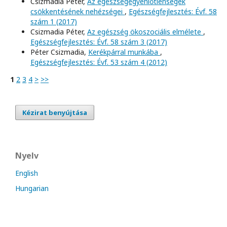
Csizmadia Péter,
Az egészségegyenlőtlenségek
csökkentésének nehézségei
,
Egészségfejlesztés: Évf. 58
szám 1 (2017)
Csizmadia Péter,
Az egészség ökoszociális elmélete
,
Egészségfejlesztés: Évf. 58 szám 3 (2017)
Péter Csizmadia,
Kerékpárral munkába
,
Egészségfejlesztés: Évf. 53 szám 4 (2012)
1
2
3
4
>
>>
Kézirat benyújtása
Nyelv
English
Hungarian