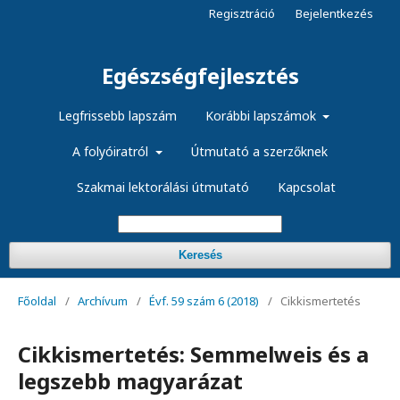
Regisztráció
Bejelentkezés
Egészségfejlesztés
Legfrissebb lapszám
Korábbi lapszámok
A folyóiratról
Útmutató a szerzőknek
Szakmai lektorálási útmutató
Kapcsolat
Keresés
Főoldal
/
Archívum
/
Évf. 59 szám 6 (2018)
/
Cikkismertetés
Cikkismertetés: Semmelweis és a
legszebb magyarázat