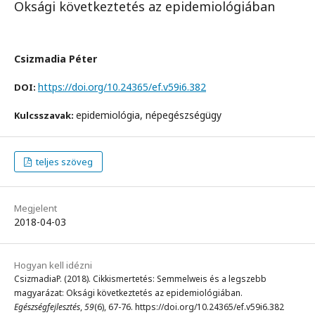
Oksági következtetés az epidemiológiában
Csizmadia Péter
https://doi.org/10.24365/ef.v59i6.382
DOI:
epidemiológia, népegészségügy
Kulcsszavak:
teljes szöveg
Megjelent
2018-04-03
Hogyan kell idézni
CsizmadiaP. (2018). Cikkismertetés: Semmelweis és a legszebb
magyarázat: Oksági következtetés az epidemiológiában.
Egészségfejlesztés
,
59
(6), 67-76. https://doi.org/10.24365/ef.v59i6.382