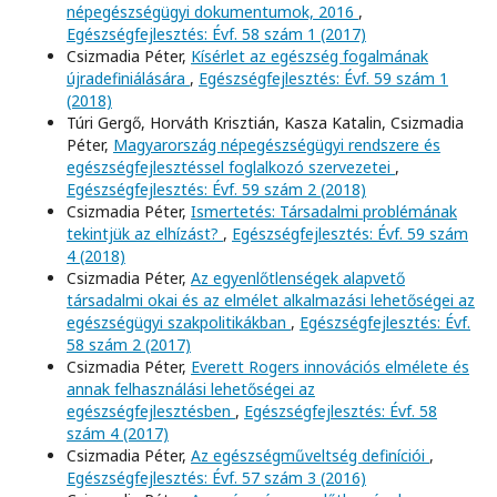
népegészségügyi dokumentumok, 2016
,
Egészségfejlesztés: Évf. 58 szám 1 (2017)
Csizmadia Péter,
Kísérlet az egészség fogalmának
újradefiniálására
,
Egészségfejlesztés: Évf. 59 szám 1
(2018)
Túri Gergő, Horváth Krisztián, Kasza Katalin, Csizmadia
Péter,
Magyarország népegészségügyi rendszere és
egészségfejlesztéssel foglalkozó szervezetei
,
Egészségfejlesztés: Évf. 59 szám 2 (2018)
Csizmadia Péter,
Ismertetés: Társadalmi problémának
tekintjük az elhízást?
,
Egészségfejlesztés: Évf. 59 szám
4 (2018)
Csizmadia Péter,
Az egyenlőtlenségek alapvető
társadalmi okai és az elmélet alkalmazási lehetőségei az
egészségügyi szakpolitikákban
,
Egészségfejlesztés: Évf.
58 szám 2 (2017)
Csizmadia Péter,
Everett Rogers innovációs elmélete és
annak felhasználási lehetőségei az
egészségfejlesztésben
,
Egészségfejlesztés: Évf. 58
szám 4 (2017)
Csizmadia Péter,
Az egészségműveltség definíciói
,
Egészségfejlesztés: Évf. 57 szám 3 (2016)