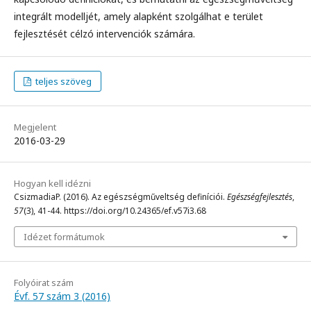
integrált modelljét, amely alapként szolgálhat e terület
fejlesztését célzó intervenciók számára.
teljes szöveg
Megjelent
2016-03-29
Hogyan kell idézni
CsizmadiaP. (2016). Az egészségműveltség definíciói.
Egészségfejlesztés
,
57
(3), 41-44. https://doi.org/10.24365/ef.v57i3.68
Idézet formátumok
Folyóirat szám
Évf. 57 szám 3 (2016)