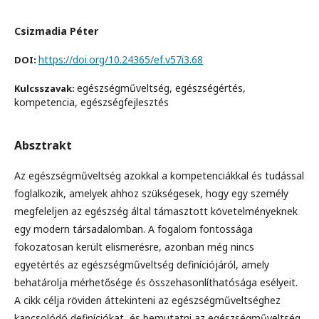
Csizmadia Péter
https://doi.org/10.24365/ef.v57i3.68
DOI:
egészségműveltség, egészségértés,
Kulcsszavak:
kompetencia, egészségfejlesztés
Absztrakt
Az egészségműveltség azokkal a kompetenciákkal és tudással
foglalkozik, amelyek ahhoz szükségesek, hogy egy személy
megfeleljen az egészség által támasztott követelményeknek
egy modern társadalomban. A fogalom fontossága
fokozatosan került elismerésre, azonban még nincs
egyetértés az egészségműveltség definíciójáról, amely
behatárolja mérhetősége és összehasonlíthatósága esélyeit.
A cikk célja röviden áttekinteni az egészségműveltséghez
kapcsolódó definíciókat, és bemutatni az egészségműveltség