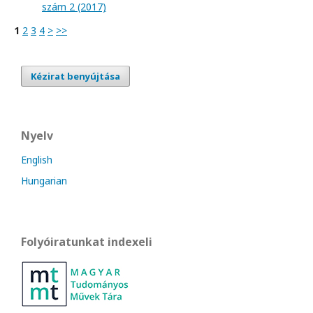
szám 2 (2017)
1
2
3
4
>
>>
Kézirat benyújtása
Nyelv
English
Hungarian
Folyóiratunkat indexeli