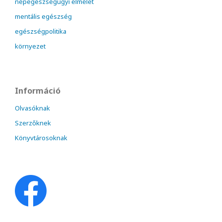
népegészségügyi elmélet
mentális egészség
egészségpolitika
környezet
Információ
Olvasóknak
Szerzőknek
Könyvtárosoknak