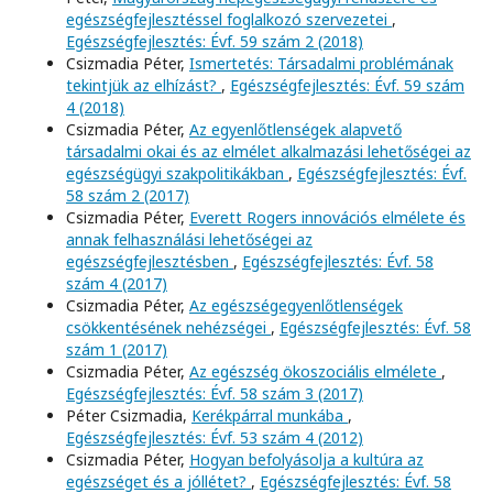
egészségfejlesztéssel foglalkozó szervezetei
,
Egészségfejlesztés: Évf. 59 szám 2 (2018)
Csizmadia Péter,
Ismertetés: Társadalmi problémának
tekintjük az elhízást?
,
Egészségfejlesztés: Évf. 59 szám
4 (2018)
Csizmadia Péter,
Az egyenlőtlenségek alapvető
társadalmi okai és az elmélet alkalmazási lehetőségei az
egészségügyi szakpolitikákban
,
Egészségfejlesztés: Évf.
58 szám 2 (2017)
Csizmadia Péter,
Everett Rogers innovációs elmélete és
annak felhasználási lehetőségei az
egészségfejlesztésben
,
Egészségfejlesztés: Évf. 58
szám 4 (2017)
Csizmadia Péter,
Az egészségegyenlőtlenségek
csökkentésének nehézségei
,
Egészségfejlesztés: Évf. 58
szám 1 (2017)
Csizmadia Péter,
Az egészség ökoszociális elmélete
,
Egészségfejlesztés: Évf. 58 szám 3 (2017)
Péter Csizmadia,
Kerékpárral munkába
,
Egészségfejlesztés: Évf. 53 szám 4 (2012)
Csizmadia Péter,
Hogyan befolyásolja a kultúra az
egészséget és a jóllétet?
,
Egészségfejlesztés: Évf. 58