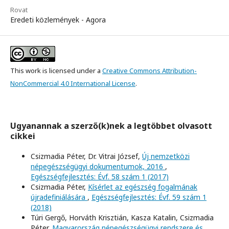
Rovat
Eredeti közlemények - Agora
This work is licensed under a
Creative Commons Attribution-
NonCommercial 4.0 International License
.
Ugyanannak a szerző(k)nek a legtöbbet olvasott
cikkei
Csizmadia Péter, Dr. Vitrai József,
Új nemzetközi
népegészségügyi dokumentumok, 2016
,
Egészségfejlesztés: Évf. 58 szám 1 (2017)
Csizmadia Péter,
Kísérlet az egészség fogalmának
újradefiniálására
,
Egészségfejlesztés: Évf. 59 szám 1
(2018)
Túri Gergő, Horváth Krisztián, Kasza Katalin, Csizmadia
Péter,
Magyarország népegészségügyi rendszere és