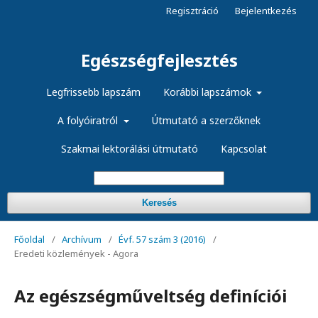
Regisztráció
Bejelentkezés
Egészségfejlesztés
Legfrissebb lapszám
Korábbi lapszámok
A folyóiratról
Útmutató a szerzőknek
Szakmai lektorálási útmutató
Kapcsolat
Keresés
Főoldal
/
Archívum
/
Évf. 57 szám 3 (2016)
/
Eredeti közlemények - Agora
Az egészségműveltség definíciói