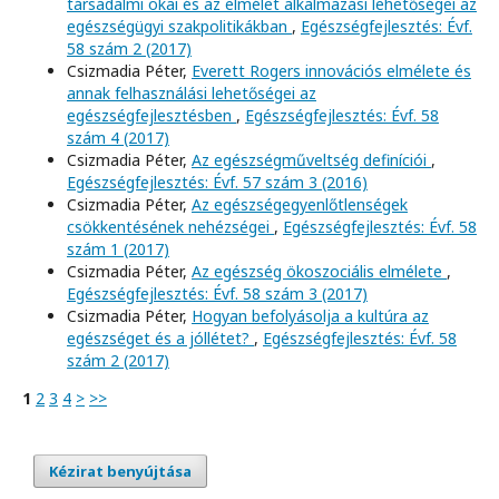
társadalmi okai és az elmélet alkalmazási lehetőségei az
egészségügyi szakpolitikákban
,
Egészségfejlesztés: Évf.
58 szám 2 (2017)
Csizmadia Péter,
Everett Rogers innovációs elmélete és
annak felhasználási lehetőségei az
egészségfejlesztésben
,
Egészségfejlesztés: Évf. 58
szám 4 (2017)
Csizmadia Péter,
Az egészségműveltség definíciói
,
Egészségfejlesztés: Évf. 57 szám 3 (2016)
Csizmadia Péter,
Az egészségegyenlőtlenségek
csökkentésének nehézségei
,
Egészségfejlesztés: Évf. 58
szám 1 (2017)
Csizmadia Péter,
Az egészség ökoszociális elmélete
,
Egészségfejlesztés: Évf. 58 szám 3 (2017)
Csizmadia Péter,
Hogyan befolyásolja a kultúra az
egészséget és a jóllétet?
,
Egészségfejlesztés: Évf. 58
szám 2 (2017)
1
2
3
4
>
>>
Kézirat benyújtása