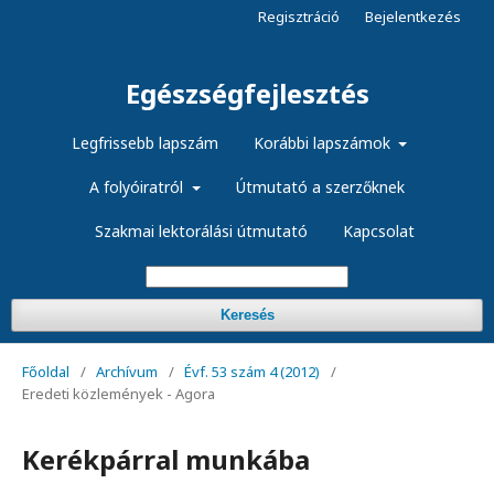
Regisztráció
Bejelentkezés
Egészségfejlesztés
Legfrissebb lapszám
Korábbi lapszámok
A folyóiratról
Útmutató a szerzőknek
Szakmai lektorálási útmutató
Kapcsolat
Keresés
Főoldal
/
Archívum
/
Évf. 53 szám 4 (2012)
/
Eredeti közlemények - Agora
Kerékpárral munkába