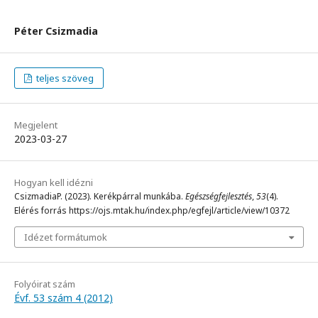
Péter Csizmadia
teljes szöveg
Megjelent
2023-03-27
Hogyan kell idézni
CsizmadiaP. (2023). Kerékpárral munkába.
Egészségfejlesztés
,
53
(4).
Elérés forrás https://ojs.mtak.hu/index.php/egfejl/article/view/10372
Idézet formátumok
Folyóirat szám
Évf. 53 szám 4 (2012)