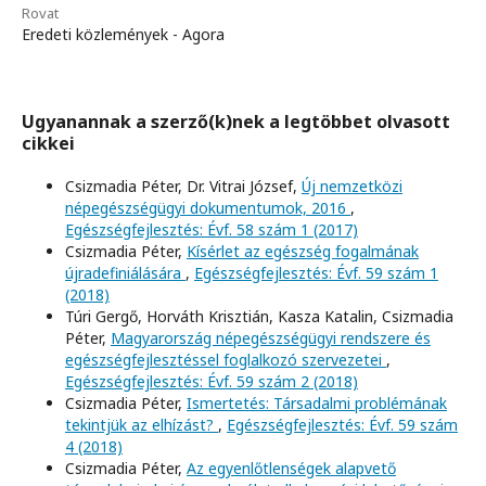
Rovat
Eredeti közlemények - Agora
Ugyanannak a szerző(k)nek a legtöbbet olvasott
cikkei
Csizmadia Péter, Dr. Vitrai József,
Új nemzetközi
népegészségügyi dokumentumok, 2016
,
Egészségfejlesztés: Évf. 58 szám 1 (2017)
Csizmadia Péter,
Kísérlet az egészség fogalmának
újradefiniálására
,
Egészségfejlesztés: Évf. 59 szám 1
(2018)
Túri Gergő, Horváth Krisztián, Kasza Katalin, Csizmadia
Péter,
Magyarország népegészségügyi rendszere és
egészségfejlesztéssel foglalkozó szervezetei
,
Egészségfejlesztés: Évf. 59 szám 2 (2018)
Csizmadia Péter,
Ismertetés: Társadalmi problémának
tekintjük az elhízást?
,
Egészségfejlesztés: Évf. 59 szám
4 (2018)
Csizmadia Péter,
Az egyenlőtlenségek alapvető