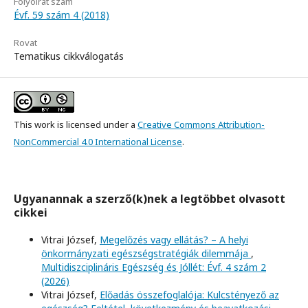
Folyóirat szám
Évf. 59 szám 4 (2018)
Rovat
Tematikus cikkválogatás
This work is licensed under a
Creative Commons Attribution-
NonCommercial 4.0 International License
.
Ugyanannak a szerző(k)nek a legtöbbet olvasott
cikkei
Vitrai József,
Megelőzés vagy ellátás? – A helyi
önkormányzati egészségstratégiák dilemmája
,
Multidiszciplináris Egészség és Jóllét: Évf. 4 szám 2
(2026)
Vitrai József,
Előadás összefoglalója: Kulcstényező az