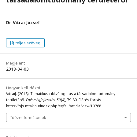
Dr. Vitrai József
teljes szöveg
Megjelent
2018-04-03
Hogyan kell idézni
VitraiJ. (2018). Tematikus cikkválogatás a társadalomtudomány
területéről.
Egészségfejlesztés
,
59
(4), 79-80. Elérés forrás
https://ojs.mtak.hu/index.php/egfejl/article/view/10768
Idézet formátumok