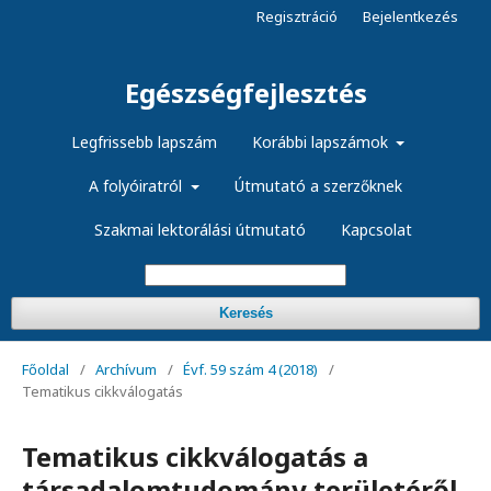
Regisztráció
Bejelentkezés
Egészségfejlesztés
Legfrissebb lapszám
Korábbi lapszámok
A folyóiratról
Útmutató a szerzőknek
Szakmai lektorálási útmutató
Kapcsolat
Keresés
Főoldal
/
Archívum
/
Évf. 59 szám 4 (2018)
/
Tematikus cikkválogatás
Tematikus cikkválogatás a
társadalomtudomány területéről