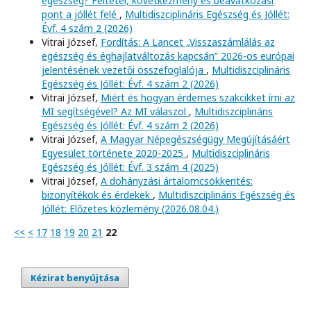
egészség? Feltétel, következmény és beavatkozási
pont a jóllét felé
,
Multidiszciplináris Egészség és Jóllét:
Évf. 4 szám 2 (2026)
Vitrai József,
Fordítás: A Lancet „Visszaszámlálás az
egészség és éghajlatváltozás kapcsán” 2026-os európai
jelentésének vezetői összefoglalója
,
Multidiszciplináris
Egészség és Jóllét: Évf. 4 szám 2 (2026)
Vitrai József,
Miért és hogyan érdemes szakcikket írni az
MI segítségével? Az MI válaszol
,
Multidiszciplináris
Egészség és Jóllét: Évf. 4 szám 2 (2026)
Vitrai József,
A Magyar Népegészségügy Megújításáért
Egyesület története 2020-2025
,
Multidiszciplináris
Egészség és Jóllét: Évf. 3 szám 4 (2025)
Vitrai József,
A dohányzási ártalomcsökkentés:
bizonyítékok és érdekek
,
Multidiszciplináris Egészség és
Jóllét: Előzetes közlemény (2026.08.04.)
<<
<
17
18
19
20
21
22
Kézirat benyújtása