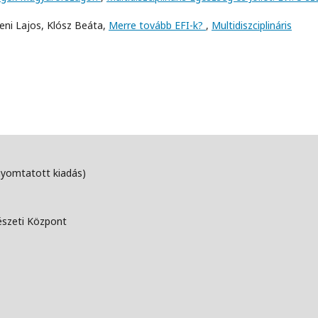
zeni Lajos, Klósz Beáta,
Merre tovább EFI-k?
,
Multidiszciplináris
nyomtatott kiadás)
észeti Központ