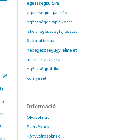
egészségkultúra
egészségmagatartás
egészséges táplálkozás
iskolai egészségfejlesztés
fizikai aktivitás
népegészségügyi elmélet
mentális egészség
egészségpolitika
Évf.
környezet
at)
,
m 3
Információ
ét:
Olvasóknak
s
Szerzőknek
Könyvtárosoknak
zám