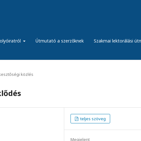
olyóiratról
Útmutató a szerzőknek
Szakmai lektorálási ú
kesztőségi közlés
klődés
teljes szöveg
Megjelent