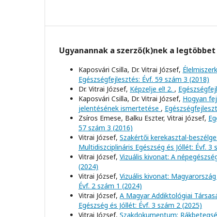
Ugyanannak a szerző(k)nek a legtöbbet 
Kaposvári Csilla, Dr. Vitrai József,
Élelmiszer
Egészségfejlesztés: Évf. 59 szám 3 (2018)
Dr. Vitrai József,
Képzelje el! 2.
,
Egészségfejl
Kaposvári Csilla, Dr. Vitrai József,
Hogyan fej
jelentésének ismertetése
,
Egészségfejleszt
Zsíros Emese, Balku Eszter, Vitrai József,
Eg
57 szám 3 (2016)
Vitrai József,
Szakértői kerekasztal-beszélge
Multidiszciplináris Egészség és Jóllét: Évf. 3
Vitrai József,
Vizuális kivonat: A népegészs
(2024)
Vitrai József,
Vizuális kivonat: Magyarország
Évf. 2 szám 1 (2024)
Vitrai József,
A Magyar Addiktológiai Társas
Egészség és Jóllét: Évf. 3 szám 2 (2025)
Vitrai József,
Szakdokumentum: Rákbetegs