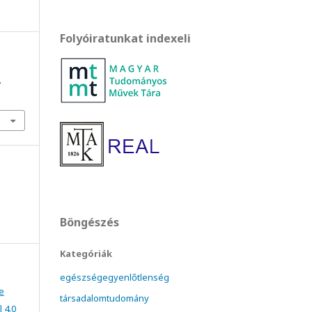
Folyóiratunkat indexeli
.
Böngészés
Kategóriák
egészségegyenlőtlenség
e
társadalomtudomány
 4.0