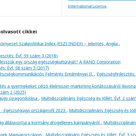
International License
.
olvasott cikkei
környezet Szakpolitikai Index (ESZI INDEX) – Jelentés, Anglia
,
esztés: Évf. 59 szám 3 (2018)
lesszük egy ország egészségkultúráját? A RAND Corporation
és: Évf. 58 szám 3 (2017)
észségkommunikációs Felmérés Eredményei II.
,
Egészségfejlesztés: 
tés a gyermekeket célzó élelmiszer-marketing korlátozásáról (kivon
 szám 2 (2025)
égügy újragondolása
,
Multidiszciplináris Egészség és Jóllét: Évf. 2 szá
 - Egészségügyi országprofil 2023
,
Multidiszciplináris Egészség és Jóll
ág álláspontja a kormány drogellenes kampányáról
,
Multidiszciplinári
égek Magyarországon
,
Multidiszciplináris Egészség és Jóllét: Évf. 3 s