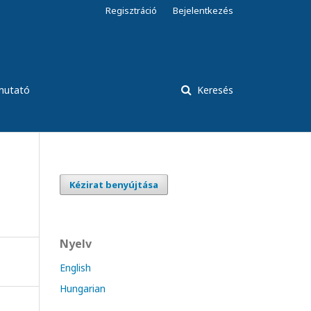
Regisztráció
Bejelentkezés
tmutató
Keresés
Kézirat benyújtása
Nyelv
English
Hungarian