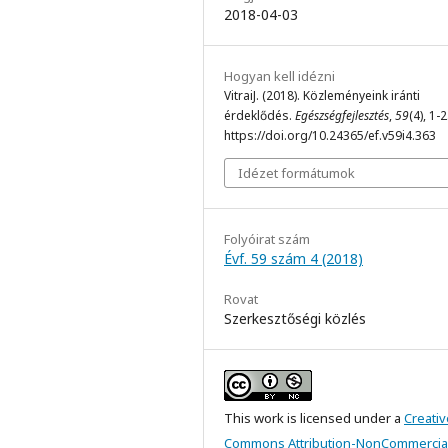
2018-04-03
Hogyan kell idézni
VitraiJ. (2018). Közleményeink iránti
érdeklődés.
Egészségfejlesztés
,
59
(4), 1-2
https://doi.org/10.24365/ef.v59i4.363
Idézet formátumok
Folyóirat szám
Évf. 59 szám 4 (2018)
Rovat
Szerkesztőségi közlés
This work is licensed under a
Creativ
Commons Attribution-NonCommercial