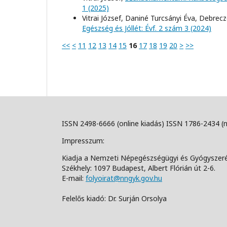
1 (2025)
Vitrai József, Daniné Turcsányi Éva, Debrec
Egészség és Jóllét: Évf. 2 szám 3 (2024)
<<
<
11
12
13
14
15
16
17
18
19
20
>
>>
ISSN 2498-6666 (online kiadás) ISSN 1786-2434 (
Impresszum:
Kiadja a Nemzeti Népegészségügyi és Gyógyszer
Székhely: 1097 Budapest, Albert Flórián út 2-6.
E-mail:
folyoirat@nngyk.gov.hu
Felelős kiadó: Dr. Surján Orsolya