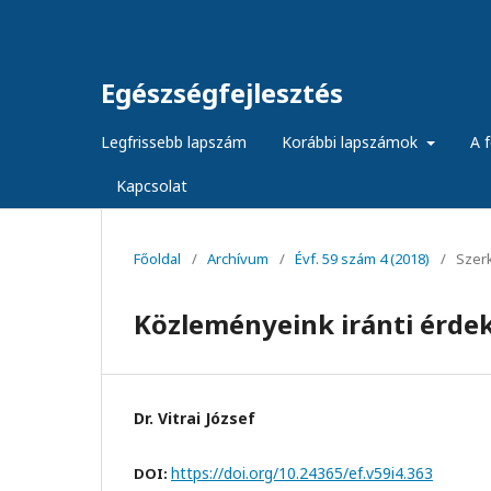
Egészségfejlesztés
Legfrissebb lapszám
Korábbi lapszámok
A f
Kapcsolat
Főoldal
/
Archívum
/
Évf. 59 szám 4 (2018)
/
Szer
Közleményeink iránti érde
Dr. Vitrai József
https://doi.org/10.24365/ef.v59i4.363
DOI: