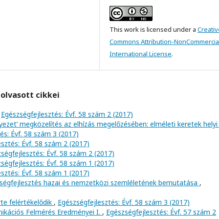
This work is licensed under a
Creativ
Commons Attribution-NonCommercial
International License
.
olvasott cikkei
,
Egészségfejlesztés: Évf. 58 szám 2 (2017)
rnyezet’ megközelítés az elhízás megelőzésében: elméleti keretek helyi
és: Évf. 58 szám 3 (2017)
sztés: Évf. 58 szám 2 (2017)
ségfejlesztés: Évf. 58 szám 2 (2017)
ségfejlesztés: Évf. 58 szám 1 (2017)
sztés: Évf. 58 szám 1 (2017)
szségfejlesztés hazai és nemzetközi szemléletének bemutatása
,
te felértékelődik
,
Egészségfejlesztés: Évf. 58 szám 3 (2017)
kációs Felmérés Eredményei I.
,
Egészségfejlesztés: Évf. 57 szám 2