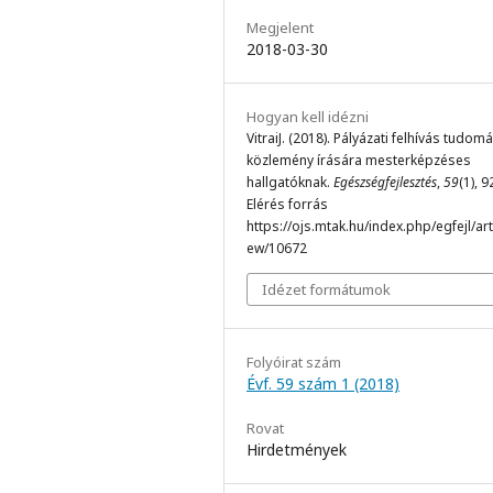
Megjelent
2018-03-30
Hogyan kell idézni
VitraiJ. (2018). Pályázati felhívás tudo
közlemény írására mesterképzéses
hallgatóknak.
Egészségfejlesztés
,
59
(1), 9
Elérés forrás
https://ojs.mtak.hu/index.php/egfejl/arti
ew/10672
Idézet formátumok
Folyóirat szám
Évf. 59 szám 1 (2018)
Rovat
Hirdetmények