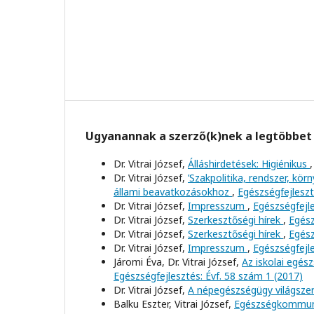
Ugyanannak a szerző(k)nek a legtöbbet 
Dr. Vitrai József,
Álláshirdetések: Higiénikus
Dr. Vitrai József,
’Szakpolitika, rendszer, kö
állami beavatkozásokhoz
,
Egészségfejleszt
Dr. Vitrai József,
Impresszum
,
Egészségfejle
Dr. Vitrai József,
Szerkesztőségi hírek
,
Egész
Dr. Vitrai József,
Szerkesztőségi hírek
,
Egész
Dr. Vitrai József,
Impresszum
,
Egészségfejle
Járomi Éva, Dr. Vitrai József,
Az iskolai egé
Egészségfejlesztés: Évf. 58 szám 1 (2017)
Dr. Vitrai József,
A népegészségügy világszer
Balku Eszter, Vitrai József,
Egészségkommuni