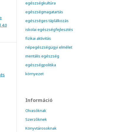
egészségkultúra
egészségmagatartás
e
egészséges táplálkozás
 4.0
iskolai egészségfejlesztés
fizikai aktivitás
népegészségügyi elmélet
mentális egészség
egészségpolitika
környezet
 és
Információ
Olvasóknak
Szerzőknek
Könyvtárosoknak