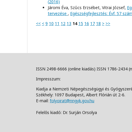
(2016)
Járomi Éva, Szűcs Erzsébet, Vitrai József,
Eg
tervezése
,
Egészségfejlesztés: Évf. 57 szá
<<
<
9
10
11
12
13
14
15
16
17
18
>
>>
ISSN 2498-6666 (online kiadás) ISSN 1786-2434 (
Impresszum:
Kiadja a Nemzeti Népegészségügyi és Gyógyszer
Székhely: 1097 Budapest, Albert Flórián út 2-6.
E-mail:
folyoirat@nngyk.gov.hu
Felelős kiadó: Dr. Surján Orsolya