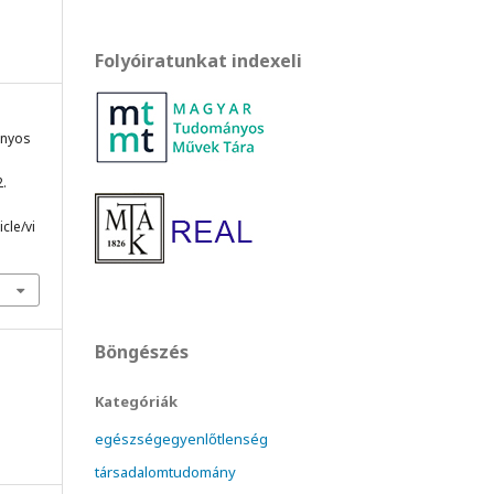
Folyóiratunkat indexeli
mányos
2.
cle/vi
Böngészés
Kategóriák
egészségegyenlőtlenség
társadalomtudomány