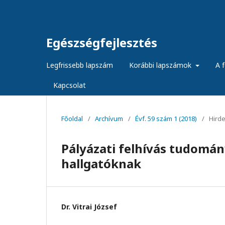
Egészségfejlesztés
Legfrissebb lapszám
Korábbi lapszámok
A f
Kapcsolat
Főoldal
/
Archívum
/
Évf. 59 szám 1 (2018)
/
Hird
Pályázati felhívás tudomá
hallgatóknak
Dr. Vitrai József