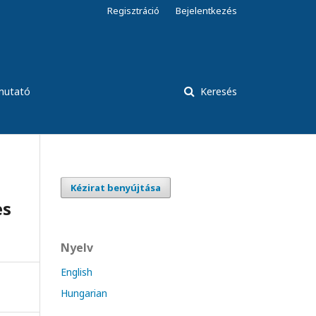
Regisztráció
Bejelentkezés
tmutató
Keresés
Kézirat benyújtása
es
Nyelv
English
Hungarian