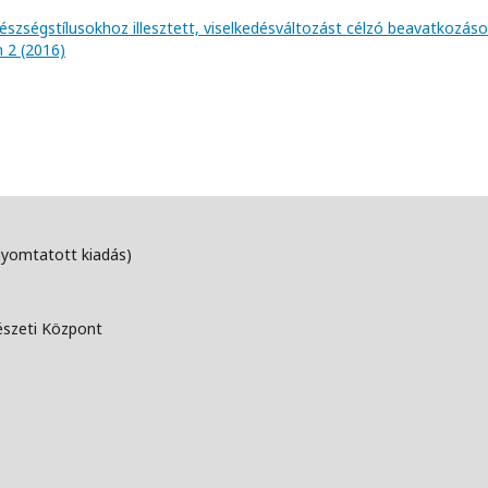
észségstílusokhoz illesztett, viselkedésváltozást célzó beavatkozás
m 2 (2016)
nyomtatott kiadás)
észeti Központ