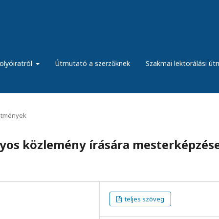
olyóiratról
Útmutató a szerzőknek
Szakmai lektorálási ú
etmények
nyos közlemény írására mesterképzés
teljes szöveg