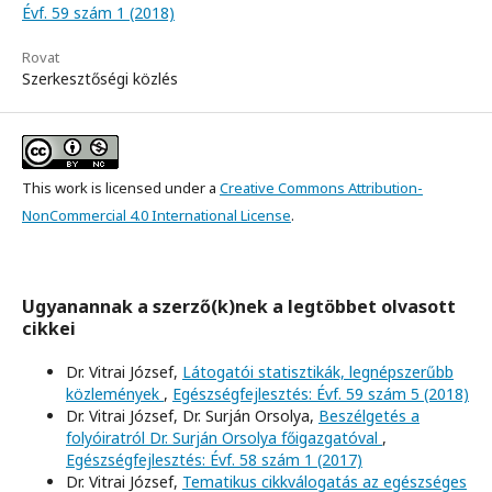
Évf. 59 szám 1 (2018)
Rovat
Szerkesztőségi közlés
This work is licensed under a
Creative Commons Attribution-
NonCommercial 4.0 International License
.
Ugyanannak a szerző(k)nek a legtöbbet olvasott
cikkei
Dr. Vitrai József,
Látogatói statisztikák, legnépszerűbb
közlemények
,
Egészségfejlesztés: Évf. 59 szám 5 (2018)
Dr. Vitrai József, Dr. Surján Orsolya,
Beszélgetés a
folyóiratról Dr. Surján Orsolya főigazgatóval
,
Egészségfejlesztés: Évf. 58 szám 1 (2017)
Dr. Vitrai József,
Tematikus cikkválogatás az egészséges