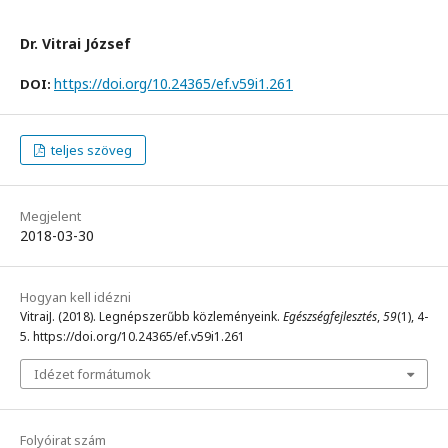
Dr. Vitrai József
https://doi.org/10.24365/ef.v59i1.261
DOI:
teljes szöveg
Megjelent
2018-03-30
Hogyan kell idézni
VitraiJ. (2018). Legnépszerűbb közleményeink.
Egészségfejlesztés
,
59
(1), 4-
5. https://doi.org/10.24365/ef.v59i1.261
Idézet formátumok
Folyóirat szám