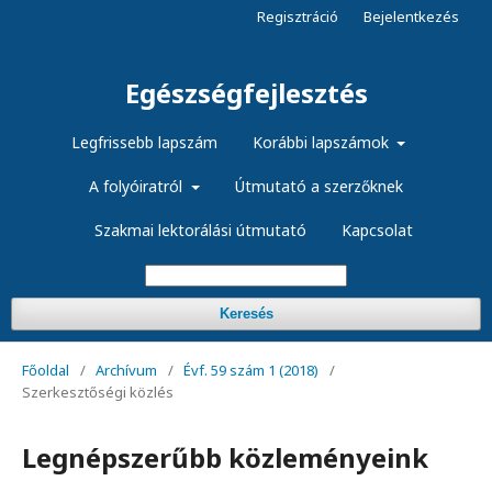
Regisztráció
Bejelentkezés
Egészségfejlesztés
Legfrissebb lapszám
Korábbi lapszámok
A folyóiratról
Útmutató a szerzőknek
Szakmai lektorálási útmutató
Kapcsolat
Keresés
Főoldal
/
Archívum
/
Évf. 59 szám 1 (2018)
/
Szerkesztőségi közlés
Legnépszerűbb közleményeink