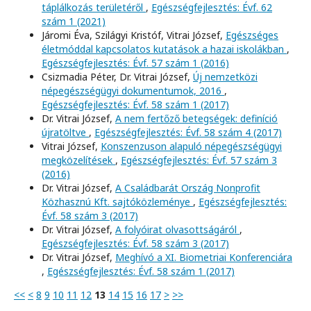
táplálkozás területéről
,
Egészségfejlesztés: Évf. 62
szám 1 (2021)
Járomi Éva, Szilágyi Kristóf, Vitrai József,
Egészséges
életmóddal kapcsolatos kutatások a hazai iskolákban
,
Egészségfejlesztés: Évf. 57 szám 1 (2016)
Csizmadia Péter, Dr. Vitrai József,
Új nemzetközi
népegészségügyi dokumentumok, 2016
,
Egészségfejlesztés: Évf. 58 szám 1 (2017)
Dr. Vitrai József,
A nem fertőző betegségek: definíció
újratöltve
,
Egészségfejlesztés: Évf. 58 szám 4 (2017)
Vitrai József,
Konszenzuson alapuló népegészségügyi
megközelítések
,
Egészségfejlesztés: Évf. 57 szám 3
(2016)
Dr. Vitrai József,
A Családbarát Ország Nonprofit
Közhasznú Kft. sajtóközleménye
,
Egészségfejlesztés:
Évf. 58 szám 3 (2017)
Dr. Vitrai József,
A folyóirat olvasottságáról
,
Egészségfejlesztés: Évf. 58 szám 3 (2017)
Dr. Vitrai József,
Meghívó a XI. Biometriai Konferenciára
,
Egészségfejlesztés: Évf. 58 szám 1 (2017)
<<
<
8
9
10
11
12
13
14
15
16
17
>
>>