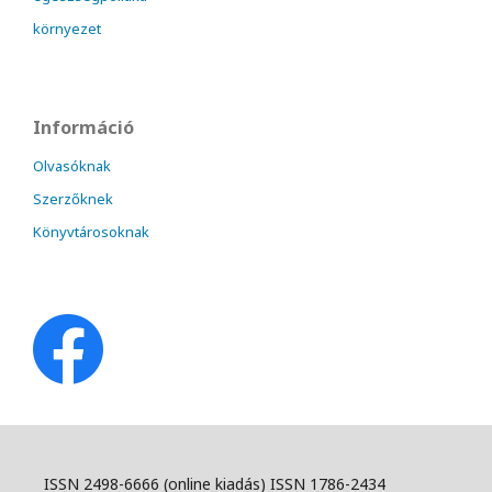
környezet
Információ
Olvasóknak
Szerzőknek
Könyvtárosoknak
ISSN 2498-6666 (online kiadás) ISSN 1786-2434