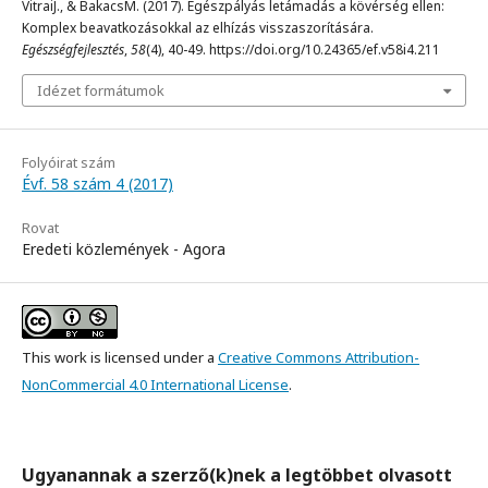
VitraiJ., & BakacsM. (2017). Egészpályás letámadás a kövérség ellen:
Komplex beavatkozásokkal az elhízás visszaszorítására.
Egészségfejlesztés
,
58
(4), 40-49. https://doi.org/10.24365/ef.v58i4.211
Idézet formátumok
Folyóirat szám
Évf. 58 szám 4 (2017)
Rovat
Eredeti közlemények - Agora
This work is licensed under a
Creative Commons Attribution-
NonCommercial 4.0 International License
.
Ugyanannak a szerző(k)nek a legtöbbet olvasott