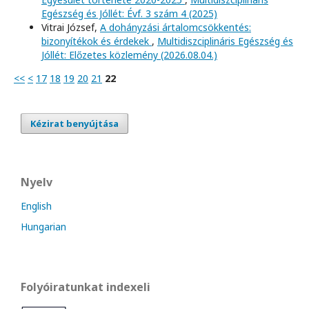
Egészség és Jóllét: Évf. 3 szám 4 (2025)
Vitrai József,
A dohányzási ártalomcsökkentés:
bizonyítékok és érdekek
,
Multidiszciplináris Egészség és
Jóllét: Előzetes közlemény (2026.08.04.)
<<
<
17
18
19
20
21
22
Kézirat benyújtása
Nyelv
English
Hungarian
Folyóiratunkat indexeli