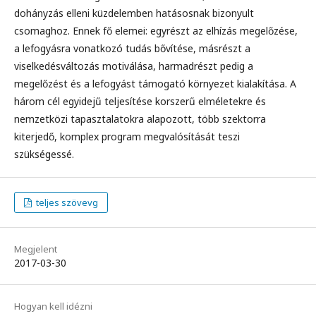
dohányzás elleni küzdelemben hatásosnak bizonyult
csomaghoz. Ennek fő elemei: egyrészt az elhízás megelőzése,
a lefogyásra vonatkozó tudás bővítése, másrészt a
viselkedésváltozás motiválása, harmadrészt pedig a
megelőzést és a lefogyást támogató környezet kialakítása. A
három cél egyidejű teljesítése korszerű elméletekre és
nemzetközi tapasztalatokra alapozott, több szektorra
kiterjedő, komplex program megvalósítását teszi
szükségessé.
teljes szövevg
Megjelent
2017-03-30
Hogyan kell idézni