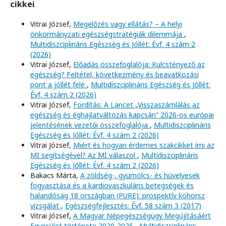
cikkei
Vitrai József,
Megelőzés vagy ellátás? – A helyi
önkormányzati egészségstratégiák dilemmája
,
Multidiszciplináris Egészség és Jóllét: Évf. 4 szám 2
(2026)
Vitrai József,
Előadás összefoglalója: Kulcstényező az
egészség? Feltétel, következmény és beavatkozási
pont a jóllét felé
,
Multidiszciplináris Egészség és Jóllét:
Évf. 4 szám 2 (2026)
Vitrai József,
Fordítás: A Lancet „Visszaszámlálás az
egészség és éghajlatváltozás kapcsán” 2026-os európai
jelentésének vezetői összefoglalója
,
Multidiszciplináris
Egészség és Jóllét: Évf. 4 szám 2 (2026)
Vitrai József,
Miért és hogyan érdemes szakcikket írni az
MI segítségével? Az MI válaszol
,
Multidiszciplináris
Egészség és Jóllét: Évf. 4 szám 2 (2026)
Bakacs Márta,
A zöldség-, gyümölcs- és hüvelyesek
fogyasztása és a kardiovaszkuláris betegségek és
halandóság 18 országban (PURE): prospektív kohorsz
vizsgálat
,
Egészségfejlesztés: Évf. 58 szám 3 (2017)
Vitrai József,
A Magyar Népegészségügy Megújításáért
Egyesület története 2020-2025
,
Multidiszciplináris