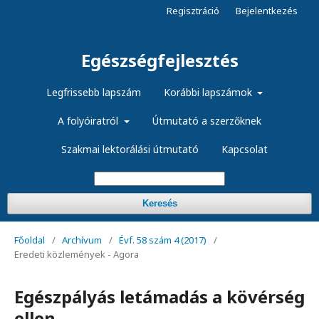
Regisztráció
Bejelentkezés
Egészségfejlesztés
Legfrissebb lapszám
Korábbi lapszámok
A folyóiratról
Útmutató a szerzőknek
Szakmai lektorálási útmutató
Kapcsolat
Keresés
Főoldal
/
Archívum
/
Évf. 58 szám 4 (2017)
/
Eredeti közlemények - Agora
Egészpályás letámadás a kövérség
ellen