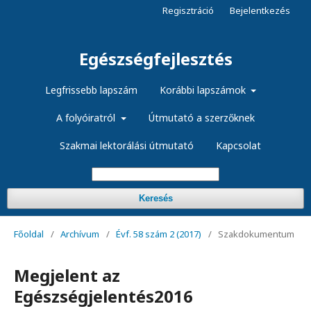
Regisztráció
Bejelentkezés
Egészségfejlesztés
Legfrissebb lapszám
Korábbi lapszámok
A folyóiratról
Útmutató a szerzőknek
Szakmai lektorálási útmutató
Kapcsolat
Keresés
Főoldal
/
Archívum
/
Évf. 58 szám 2 (2017)
/
Szakdokumentum
Megjelent az
Egészségjelentés2016