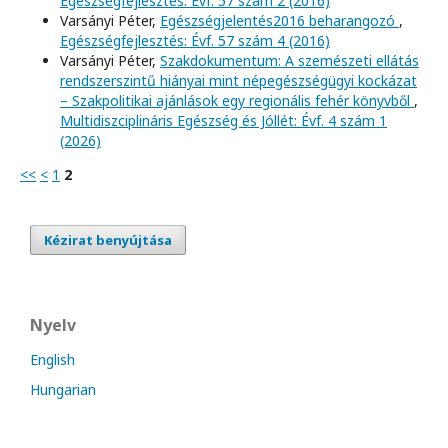
Egészségfejlesztés: Évf. 57 szám 2 (2016)
Varsányi Péter,
Egészségjelentés2016 beharangozó
,
Egészségfejlesztés: Évf. 57 szám 4 (2016)
Varsányi Péter,
Szakdokumentum: A szemészeti ellátás
rendszerszintű hiányai mint népegészségügyi kockázat
– Szakpolitikai ajánlások egy regionális fehér könyvből
,
Multidiszciplináris Egészség és Jóllét: Évf. 4 szám 1
(2026)
<<
<
1
2
Kézirat benyújtása
Nyelv
English
Hungarian