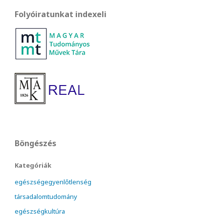
Folyóiratunkat indexeli
Böngészés
Kategóriák
egészségegyenlőtlenség
társadalomtudomány
egészségkultúra