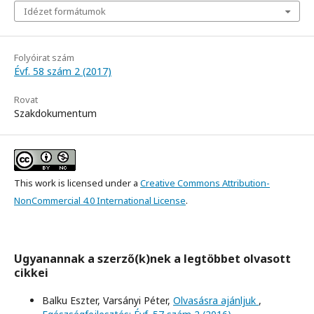
Idézet formátumok
Folyóirat szám
Évf. 58 szám 2 (2017)
Rovat
Szakdokumentum
This work is licensed under a
Creative Commons Attribution-
NonCommercial 4.0 International License
.
Ugyanannak a szerző(k)nek a legtöbbet olvasott
cikkei
Balku Eszter, Varsányi Péter,
Olvasásra ajánljuk
,