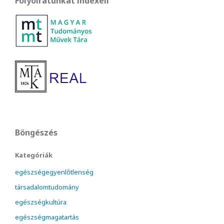
Folyóiratunkat indexeli
Böngészés
Kategóriák
egészségegyenlőtlenség
társadalomtudomány
egészségkultúra
egészségmagatartás