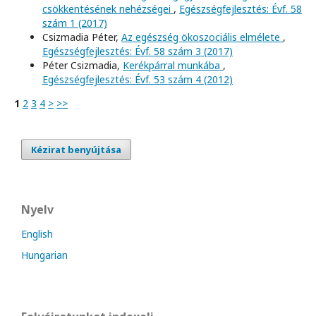
csökkentésének nehézségei
,
Egészségfejlesztés: Évf. 58
szám 1 (2017)
Csizmadia Péter,
Az egészség ökoszociális elmélete
,
Egészségfejlesztés: Évf. 58 szám 3 (2017)
Péter Csizmadia,
Kerékpárral munkába
,
Egészségfejlesztés: Évf. 53 szám 4 (2012)
1
2
3
4
>
>>
Kézirat benyújtása
Nyelv
English
Hungarian