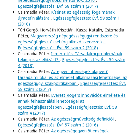
népegészségügyi dokumentumok, 2016
,
Egészségfejlesztés: Évf. 58 szám 1 (2017)
Csizmadia Péter,
Kísérlet az egészség fogalmának
újradefiniálására
,
Egészségfejlesztés: Évf. 59 szám 1
(2018)
Túri Gergő, Horváth Krisztián, Kasza Katalin, Csizmadia
Péter,
Magyarország népegészségügyi rendszere és
egészségfejlesztéssel foglalkozó szervezetei
,
Egészségfejlesztés: Évf. 59 szám 2 (2018)
Csizmadia Péter,
Ismertetés: Társadalmi problémának
tekintjük az elhízást?
,
Egészségfejlesztés: Évf. 59 szám
4 (2018)
Csizmadia Péter,
Az egyenlőtlenségek alapvető
társadalmi okai és az elmélet alkalmazási lehetőségei az
egészségügyi szakpolitikákban
,
Egészségfejlesztés: Évf.
58 szám 2 (2017)
Csizmadia Péter,
Everett Rogers innovációs elmélete és
annak felhasználási lehetőségei az
egészségfejlesztésben
,
Egészségfejlesztés: Évf. 58
szám 4 (2017)
Csizmadia Péter,
Az egészségműveltség definíciói
,
Egészségfejlesztés: Évf. 57 szám 3 (2016)
Csizmadia Péter,
Az egészségegyenlőtlenségek