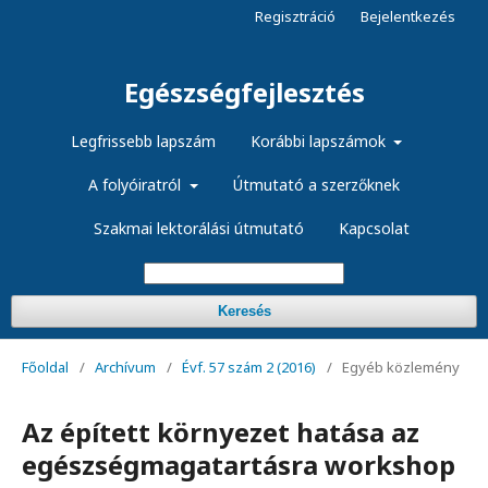
Regisztráció
Bejelentkezés
Egészségfejlesztés
Legfrissebb lapszám
Korábbi lapszámok
A folyóiratról
Útmutató a szerzőknek
Szakmai lektorálási útmutató
Kapcsolat
Keresés
Főoldal
/
Archívum
/
Évf. 57 szám 2 (2016)
/
Egyéb közlemény
Az épített környezet hatása az
egészségmagatartásra workshop