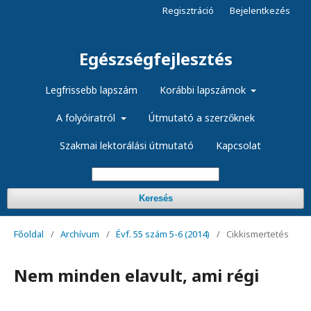
Regisztráció
Bejelentkezés
Egészségfejlesztés
Legfrissebb lapszám
Korábbi lapszámok
A folyóiratról
Útmutató a szerzőknek
Szakmai lektorálási útmutató
Kapcsolat
Keresés
Főoldal
/
Archívum
/
Évf. 55 szám 5-6 (2014)
/
Cikkismertetés
Nem minden elavult, ami régi