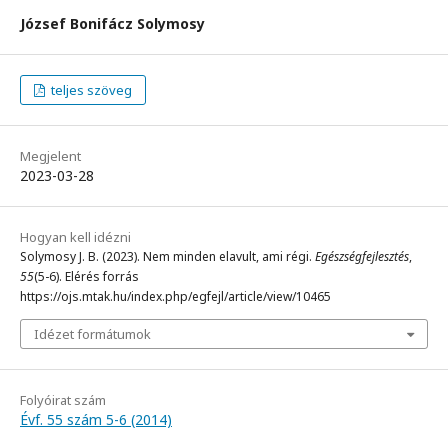
József Bonifácz Solymosy
teljes szöveg
Megjelent
2023-03-28
Hogyan kell idézni
Solymosy J. B. (2023). Nem minden elavult, ami régi.
Egészségfejlesztés
,
55
(5-6). Elérés forrás
https://ojs.mtak.hu/index.php/egfejl/article/view/10465
Idézet formátumok
Folyóirat szám
Évf. 55 szám 5-6 (2014)