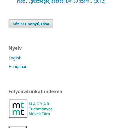
rész
,
Egészségfejlesztés: Évf. 53 szám 3 (2012)
Kézirat benyújtása
Nyelv
English
Hungarian
Folyóiratunkat indexeli