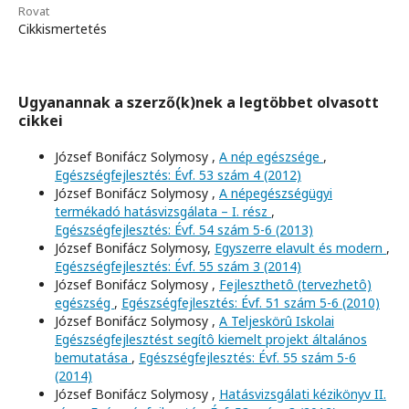
Rovat
Cikkismertetés
Ugyanannak a szerző(k)nek a legtöbbet olvasott
cikkei
József Bonifácz Solymosy ,
A nép egészsége
,
Egészségfejlesztés: Évf. 53 szám 4 (2012)
József Bonifácz Solymosy ,
A népegészségügyi
termékadó hatásvizsgálata – I. rész
,
Egészségfejlesztés: Évf. 54 szám 5-6 (2013)
József Bonifácz Solymosy,
Egyszerre elavult és modern
,
Egészségfejlesztés: Évf. 55 szám 3 (2014)
József Bonifácz Solymosy ,
Fejleszthetô (tervezhetô)
egészség
,
Egészségfejlesztés: Évf. 51 szám 5-6 (2010)
József Bonifácz Solymosy ,
A Teljeskörû Iskolai
Egészségfejlesztést segítô kiemelt projekt általános
bemutatása
,
Egészségfejlesztés: Évf. 55 szám 5-6
(2014)
József Bonifácz Solymosy ,
Hatásvizsgálati kézikönyv II.