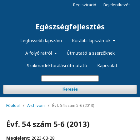
Regisztráció
Bejelentkezés
Egészségfejlesztés
Legfrissebb lapszám
Korábbi lapszámok
A folyóiratról
Útmutató a szerzőknek
Szakmai lektorálási útmutató
Kapcsolat
Keresés
Főoldal
/
Archívum
/
Évf. 54 szám 5-6 (2013)
Évf. 54 szám 5-6 (2013)
Megjelent:
2023-03-28