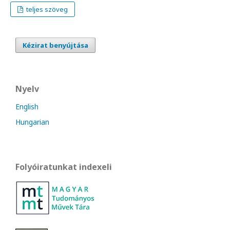
teljes szöveg
Kézirat benyújtása
Nyelv
English
Hungarian
Folyóiratunkat indexeli