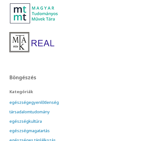
Böngészés
Kategóriák
egészségegyenlőtlenség
társadalomtudomány
egészségkultúra
egészségmagatartás
egészséges táplálkozás