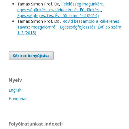
Tamás Simon Prof. Dr.,
Felelôsség magunkért,
egészségünkért, családunkért és Földünkért
,
Egészségfejlesztés: Évf. 55 szám 1-2 (2014)
Tamás Simon Prof. Dr. ,
Rövid beszámoló a Rákellenes
Tavasz mozgalomról
,
Egészségfejlesztés: Évf. 56 szám
1-2 (2015)
Kézirat benyújtása
Nyelv
English
Hungarian
Folyóiratunkat indexeli