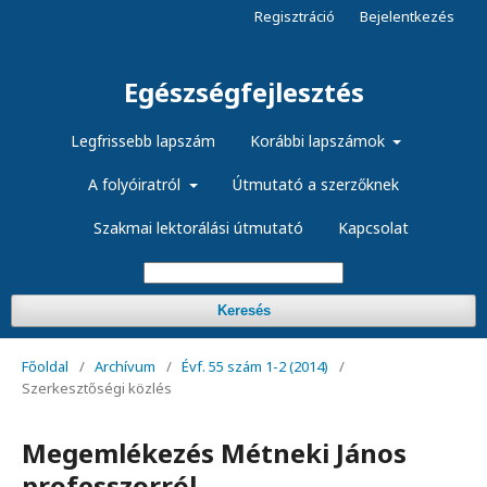
Regisztráció
Bejelentkezés
Egészségfejlesztés
Legfrissebb lapszám
Korábbi lapszámok
A folyóiratról
Útmutató a szerzőknek
Szakmai lektorálási útmutató
Kapcsolat
Keresés
Főoldal
/
Archívum
/
Évf. 55 szám 1-2 (2014)
/
Szerkesztőségi közlés
Megemlékezés Métneki János
professzorról