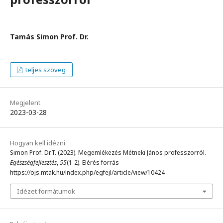
Tamás Simon Prof. Dr.
teljes szöveg
Megjelent
2023-03-28
Hogyan kell idézni
Simon Prof. Dr.T. (2023). Megemlékezés Métneki János professzorról.
Egészségfejlesztés
,
55
(1-2). Elérés forrás
https://ojs.mtak.hu/index.php/egfejl/article/view/10424
Idézet formátumok