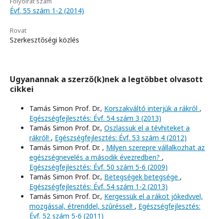
Folyóirat szám
Évf. 55 szám 1-2 (2014)
Rovat
Szerkesztőségi közlés
Ugyanannak a szerző(k)nek a legtöbbet olvasott
cikkei
Tamás Simon Prof. Dr.,
Korszakváltó interjúk a rákról
,
Egészségfejlesztés: Évf. 54 szám 3 (2013)
Tamás Simon Prof. Dr.,
Oszlassuk el a tévhiteket a
rákról!
,
Egészségfejlesztés: Évf. 53 szám 4 (2012)
Tamás Simon Prof. Dr. ,
Milyen szerepre vállalkozhat az
egészségnevelés a második évezredben?
,
Egészségfejlesztés: Évf. 50 szám 5-6 (2009)
Tamás Simon Prof. Dr.,
Betegségek betegsége
,
Egészségfejlesztés: Évf. 54 szám 1-2 (2013)
Tamás Simon Prof. Dr.,
Kergessük el a rákot jókedvvel,
mozgással, étrenddel, szûréssel!
,
Egészségfejlesztés:
Évf. 52 szám 5-6 (2011)