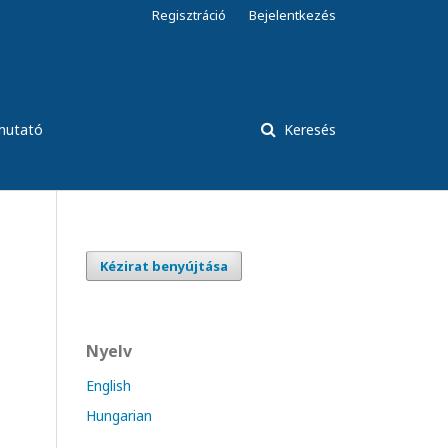
Regisztráció
Bejelentkezés
tmutató
Keresés
Kézirat benyújtása
Nyelv
English
Hungarian