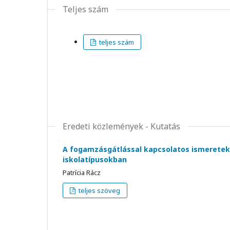
Teljes szám
teljes szám
Eredeti közlemények - Kutatás
A fogamzásgátlással kapcsolatos ismeretek
iskolatípusokban
Patrícia Rácz
teljes szöveg