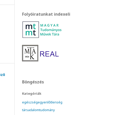
Folyóiratunkat indexeli
özô
Böngészés
Kategóriák
egészségegyenlőtlenség
társadalomtudomány