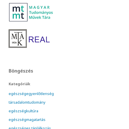
Böngészés
Kategóriák
egészségegyenlőtlenség
társadalomtudomány
egészségkultúra
egészségmagatartás
egészséges táplálkozás