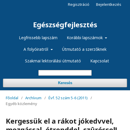
Regisztráció
Bejelentkezés
Egészségfejlesztés
Legfrissebb lapszám
Korábbi lapszámok
A folyóiratról
Útmutató a szerzőknek
Szakmai lektorálási útmutató
Kapcsolat
Keresés
Főoldal
/
Archívum
/
Évf. 52 szám 5-6 (2011)
/
Egyéb közlemény
Kergessük el a rákot jókedvvel,
mozgással, étrenddel, szûréssel!