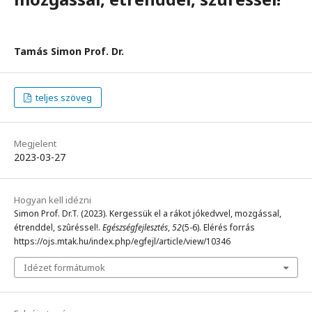
Tamás Simon Prof. Dr.
teljes szöveg
Megjelent
2023-03-27
Hogyan kell idézni
Simon Prof. Dr.T. (2023). Kergessük el a rákot jókedvvel, mozgással,
étrenddel, szûréssel!.
Egészségfejlesztés
,
52
(5-6). Elérés forrás
https://ojs.mtak.hu/index.php/egfejl/article/view/10346
Idézet formátumok