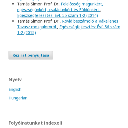
Tamás Simon Prof. Dr.,
Felelôsség magunkért,
egészségünkért, családunkért és Földünkért
,
Egészségfejlesztés: Évf. 55 szám 1-2 (2014)
Tamás Simon Prof. Dr. ,
Rövid beszámoló a Rákellenes
Tavasz mozgalomról
,
Egészségfejlesztés: Évf. 56 szám
1-2 (2015)
Kézirat benyújtása
Nyelv
English
Hungarian
Folyóiratunkat indexeli