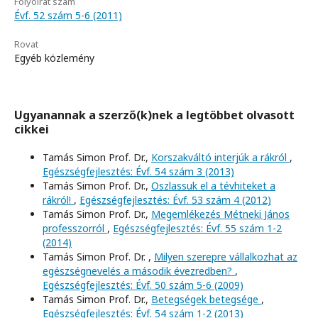
Folyóirat szám
Évf. 52 szám 5-6 (2011)
Rovat
Egyéb közlemény
Ugyanannak a szerző(k)nek a legtöbbet olvasott
cikkei
Tamás Simon Prof. Dr.,
Korszakváltó interjúk a rákról
,
Egészségfejlesztés: Évf. 54 szám 3 (2013)
Tamás Simon Prof. Dr.,
Oszlassuk el a tévhiteket a
rákról!
,
Egészségfejlesztés: Évf. 53 szám 4 (2012)
Tamás Simon Prof. Dr.,
Megemlékezés Métneki János
professzorról
,
Egészségfejlesztés: Évf. 55 szám 1-2
(2014)
Tamás Simon Prof. Dr. ,
Milyen szerepre vállalkozhat az
egészségnevelés a második évezredben?
,
Egészségfejlesztés: Évf. 50 szám 5-6 (2009)
Tamás Simon Prof. Dr.,
Betegségek betegsége
,
Egészségfejlesztés: Évf. 54 szám 1-2 (2013)