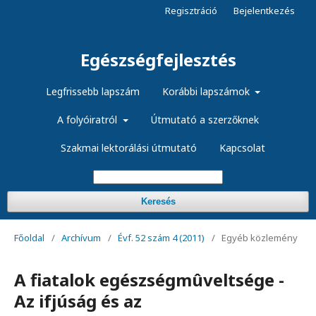
Regisztráció
Bejelentkezés
Egészségfejlesztés
Legfrissebb lapszám
Korábbi lapszámok
A folyóiratról
Útmutató a szerzőknek
Szakmai lektorálási útmutató
Kapcsolat
Keresés
Főoldal
/
Archívum
/
Évf. 52 szám 4 (2011)
/
Egyéb közlemény
A fiatalok egészségmûveltsége -
Az ifjúság és az