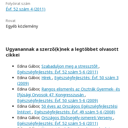
Folyóirat szám
Évf. 52 szám 4 (2011)
Rovat
Egyéb közlemény
Ugyanannak a szerző(k)nek a legtöbbet olvasott
cikkei
Edina Gábor,
Szabaduljon meg a stressztôl!
,
Egészségfejlesztés: Évf. 52 szám 5-6 (2011)
Edina Gábor,
Hírek
,
Egészségfejlesztés: Évf. 50 szám 3
(2009)
Edina Gábor,
Rangos elismerés az Osztrák Gyermek- és
Ifjúsági Orvosok 47. Kongresszusán
,
Egészségfejlesztés: Évf. 50 szám 5-6 (2009)
Edina Gábor,
50 éves az Országos Egészségfejlesztési
Intézet
,
Egészségfejlesztés: Évf. 49 szám 5-6 (2008)
Edina Gábor,
Országos Elsôsegély-ismereti Verseny
,
Egészségfejlesztés: Évf. 52 szám 5-6 (2011)