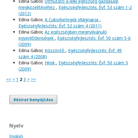
Edina Gábor,
Útmutató a lelki egészség gazdasági
megközelítéséhez
,
Egészségfejlesztés: Évf. 53 szám 1-2
(2012)
Edina Gábor,
A Cukorbetegek Világnapja
,
Egészségfejlesztés: Évf. 52 szám 4 (2011)
Edina Gábor,
Az egészségben megnyilvánuló
egyenlôtlenségek
,
Egészségfejlesztés: Évf. 50 szám 5-6
(2009)
Edina Gábor,
Köszöntô
,
Egészségfejlesztés: Évf. 49
szám 4 (2008)
Edina Gábor,
Hírek
,
Egészségfejlesztés: Évf. 50 szám 3
(2009)
<<
<
1
2
3
>
>>
Kézirat benyújtása
Nyelv
English