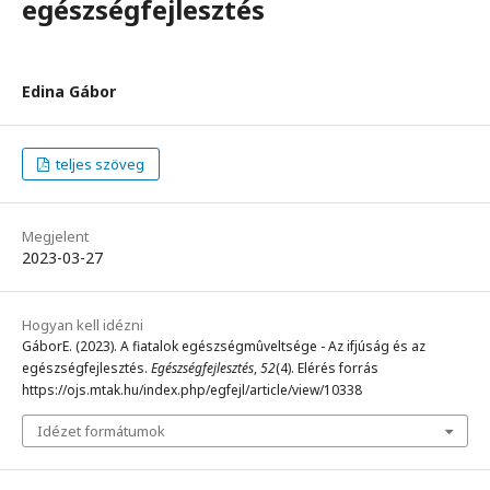
egészségfejlesztés
Edina Gábor
teljes szöveg
Megjelent
2023-03-27
Hogyan kell idézni
GáborE. (2023). A fiatalok egészségmûveltsége - Az ifjúság és az
egészségfejlesztés.
Egészségfejlesztés
,
52
(4). Elérés forrás
https://ojs.mtak.hu/index.php/egfejl/article/view/10338
Idézet formátumok