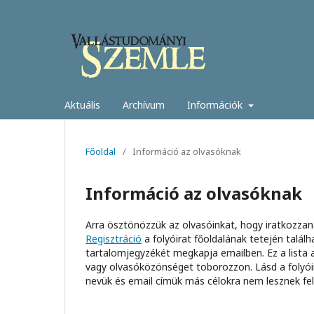
Aktuális
Archívum
Információk
Főoldal
/
Információ az olvasóknak
Információ az olvasóknak
Arra ösztönözzük az olvasóinkat, hogy iratkozzanak
Regisztráció
a folyóirat főoldalának tetején találh
tartalomjegyzékét megkapja emailben. Ez a lista a
vagy olvasóközönséget toborozzon. Lásd a folyó
nevük és email címük más célokra nem lesznek fel