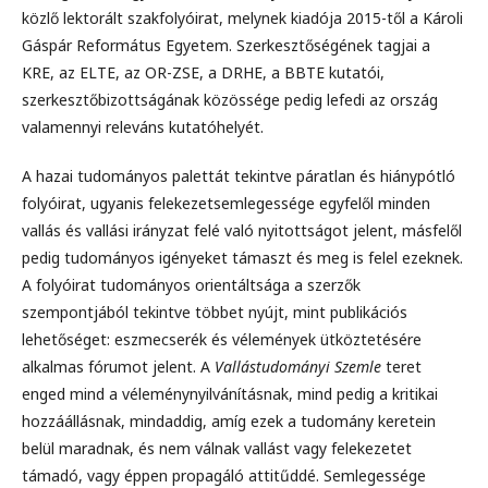
közlő lektorált szakfolyóirat, melynek kiadója 2015-től a Károli
Gáspár Református Egyetem. Szerkesztőségének tagjai a
KRE, az ELTE, az OR-ZSE, a DRHE, a BBTE kutatói,
szerkesztőbizottságának közössége pedig lefedi az ország
valamennyi releváns kutatóhelyét.
A hazai tudományos palettát tekintve páratlan és hiánypótló
folyóirat, ugyanis felekezetsemlegessége egyfelől minden
vallás és vallási irányzat felé való nyitottságot jelent, másfelől
pedig tudományos igényeket támaszt és meg is felel ezeknek.
A folyóirat tudományos orientáltsága a szerzők
szempontjából tekintve többet nyújt, mint publikációs
lehetőséget: eszmecserék és vélemények ütköztetésére
alkalmas fórumot jelent. A
Vallástudományi Szemle
teret
enged mind a véleménynyilvánításnak, mind pedig a kritikai
hozzáállásnak, mindaddig, amíg ezek a tudomány keretein
belül maradnak, és nem válnak vallást vagy felekezetet
támadó, vagy éppen propagáló attitűddé. Semlegessége