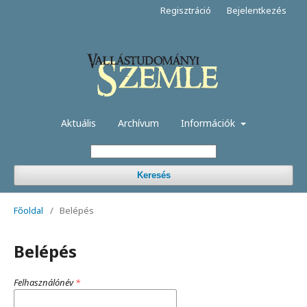
Regisztráció
Bejelentkezés
Aktuális
Archívum
Információk
Keresés
Főoldal
/
Belépés
Belépés
Felhasználónév
*