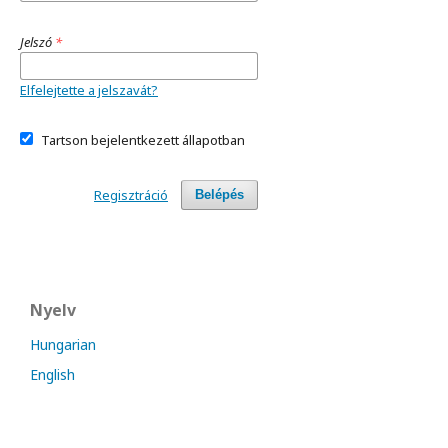
Jelszó
*
Elfelejtette a jelszavát?
Tartson bejelentkezett állapotban
Regisztráció
Belépés
Nyelv
Hungarian
English