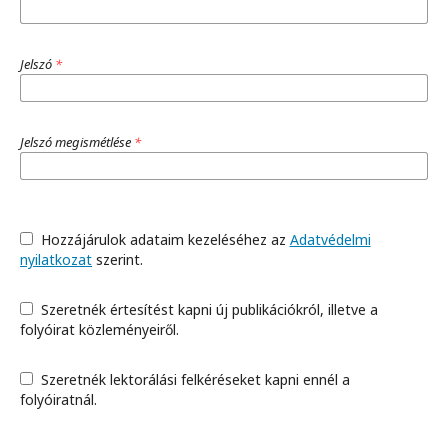
Jelszó
*
Jelszó megismétlése
*
Hozzájárulok adataim kezeléséhez az
Adatvédelmi
nyilatkozat
szerint.
Szeretnék értesítést kapni új publikációkról, illetve a
folyóirat közleményeiről.
Szeretnék lektorálási felkéréseket kapni ennél a
folyóiratnál.