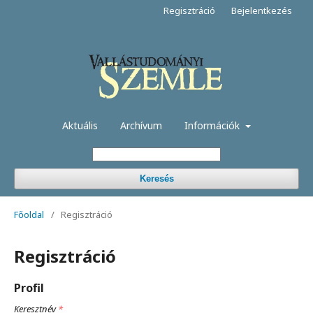
Regisztráció
Bejelentkezés
Aktuális
Archívum
Információk
Keresés
Főoldal
/
Regisztráció
Regisztráció
Profil
Keresztnév
*