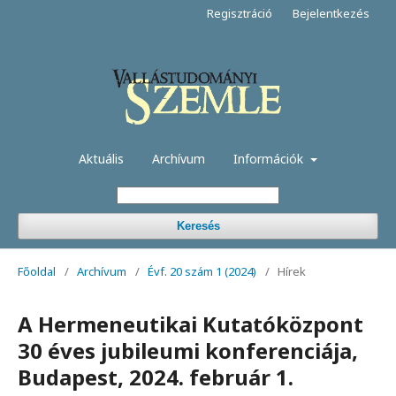
Regisztráció
Bejelentkezés
Aktuális
Archívum
Információk
Keresés
Főoldal
/
Archívum
/
Évf. 20 szám 1 (2024)
/
Hírek
A Hermeneutikai Kutatóközpont
30 éves jubileumi konferenciája,
Budapest, 2024. február 1.