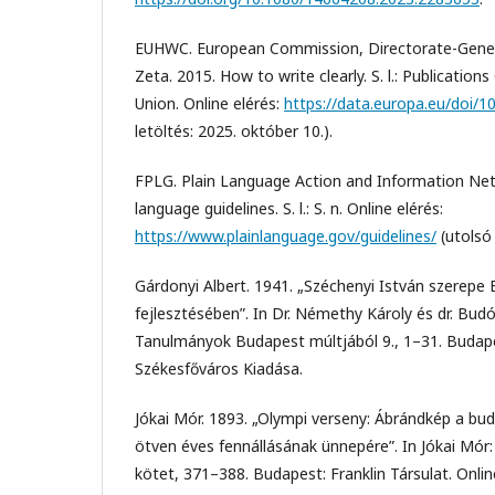
EUHWC. European Commission, Directorate-General
Zeta. 2015. How to write clearly. S. l.: Publication
Union. Online elérés:
https://data.europa.eu/doi/
letöltés: 2025. október 10.).
FPLG. Plain Language Action and Information Netw
language guidelines. S. l.: S. n. Online elérés:
https://www.plainlanguage.gov/guidelines/
(utolsó 
Gárdonyi Albert. 1941. „Széchenyi István szerepe
fejlesztésében”. In Dr. Némethy Károly és dr. Budó 
Tanulmányok Budapest múltjából 9., 1–31. Budap
Székesfőváros Kiadása.
Jókai Mór. 1893. „Olympi verseny: Ábrándkép a bu
ötven éves fennállásának ünnepére”. In Jókai Mór
kötet, 371–388. Budapest: Franklin Társulat. Onlin