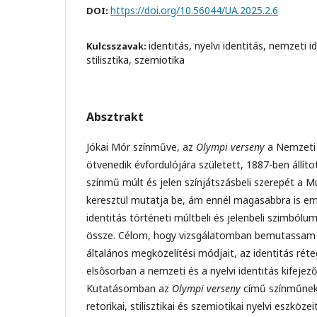
https://doi.org/10.56044/UA.2025.2.6
DOI:
identitás, nyelvi identitás, nemzeti id
Kulcsszavak:
stilisztika, szemiotika
Absztrakt
Jókai Mór színműve, az
Olympi verseny
a Nemzeti 
ötvenedik évfordulójára született, 1887-ben állíto
színmű múlt és jelen színjátszásbeli szerepét a Mú
keresztül mutatja be, ám ennél magasabbra is em
identitás történeti múltbeli és jelenbeli szimbólu
össze. Célom, hogy vizsgálatomban bemutassam 
általános megközelítési módjait, az identitás réteg
elsősorban a nemzeti és a nyelvi identitás kifejez
Kutatásomban az
Olympi verseny
című színműnek 
retorikai, stilisztikai és szemiotikai nyelvi eszköz