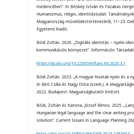
medencében”. In Bitskey István és Fazakas Gergel
Humanizmus, religio, identitástudat: Tanulmányok 
Magyarország művelődéstörténetéről, 11–23. Deb
Egyetemi Kiadó.
Bódi Zoltán. 2020. „Digitális identitás – nyelvi ident
kommunikációs környezet”. Információs Társadalo
https://dx.doi.org/10.22503/inftars.XX.2020.3.1
Bódi Zoltán. 2023. „A magyar hivatali nyelv és a ny
In Bíró Csilla és Nagy Dóra (szerk.). A Magyarság
2022. Budapest: Magyarságkutató Intézet.
Bódi, Zoltán és Katona, József Álmos. 2025. „Lan
Hungarian legal language and the clear writing p
solution”. Current Issues in Language Planning 26
https://doi.org/10.1080/14664208.2023.2283653
.