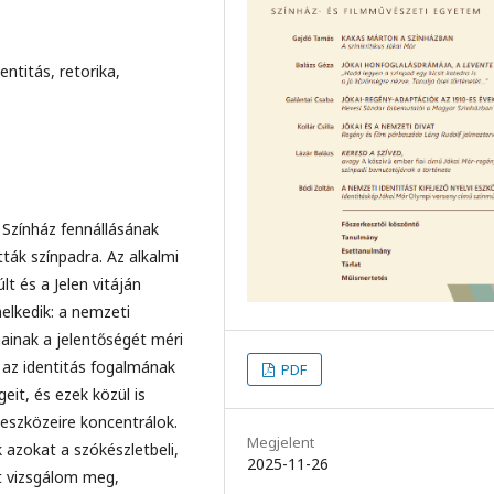
entitás, retorika,
Színház fennállásának
tták színpadra. Az alkalmi
lt és a Jelen vitáján
elkedik: a nemzeti
mainak a jelentőségét méri
az identitás fogalmának
PDF
eit, és ezek közül is
őeszközeire koncentrálok.
Megjelent
azokat a szókészletbeli,
2025-11-26
eit vizsgálom meg,