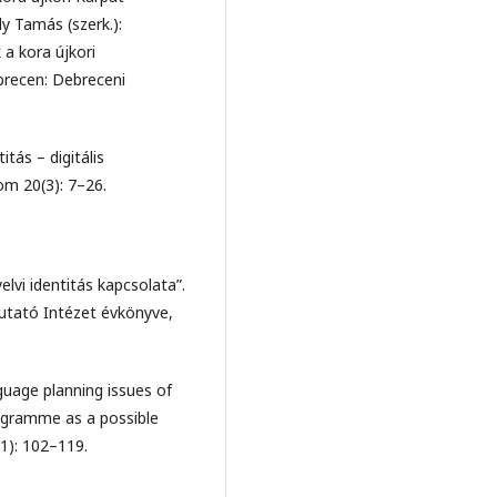
y Tamás (szerk.):
a kora újkori
recen: Debreceni
itás – digitális
m 20(3): 7–26.
elvi identitás kapcsolata”.
kutató Intézet évkönyve,
guage planning issues of
rogramme as a possible
(1): 102–119.