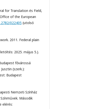
 for Translation és Field,
s Office of the European
10.2782/022405
(utolsó
ork. 2011. Federal plain
letöltés: 2025. május 5.).
 Budapest fővárossá
Jusztin (szerk.):
est: Budapest
dapesti Nemzeti Színház
: Színművek. Második
e elérés: