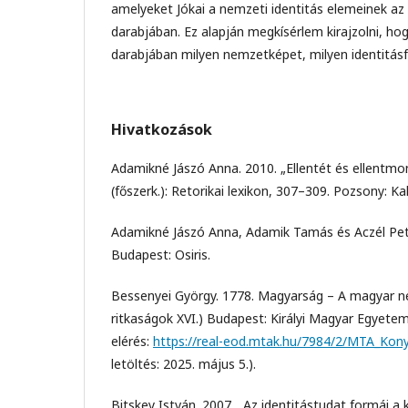
amelyeket Jókai a nemzeti identitás elemeinek az
darabjában. Ez alapján megkísérlem kirajzolni, ho
darabjában milyen nemzetképet, milyen identitásf
Hivatkozások
Adamikné Jászó Anna. 2010. „Ellentét és ellentm
(főszerk.): Retorikai lexikon, 307–309. Pozsony: Ka
Adamikné Jászó Anna, Adamik Tamás és Aczél Petr
Budapest: Osiris.
Bessenyei György. 1778. Magyarság – A magyar né
ritkaságok XVI.) Budapest: Királyi Magyar Egyete
elérés:
https://real-eod.mtak.hu/7984/2/MTA_Kon
letöltés: 2025. május 5.).
Bitskey István. 2007. „Az identitástudat formái a 