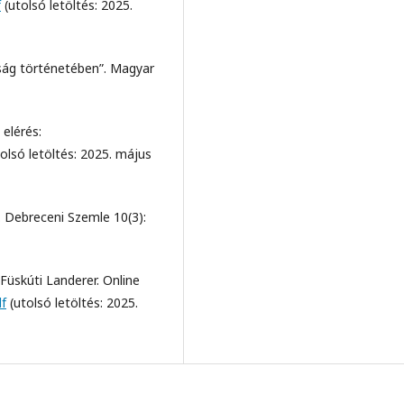
f
(utolsó letöltés: 2025.
rság történetében”. Magyar
 elérés:
olsó letöltés: 2025. május
. Debreceni Szemle 10(3):
 Füskúti Landerer. Online
f
(utolsó letöltés: 2025.