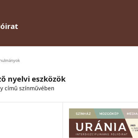
yóirat
anulmányok
ző nyelvi eszközök
ny című színművében