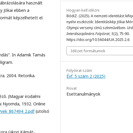
 ábrázolására használt
Hogyan kell idézni
gy Jókai ebben a
BódiZ. (2025). A nemzeti identitást kife
ormát képzelhetett el.
nyelvi eszközök: Identitáskép Jókai Mór
Olympi verseny című színművében.
Urá
Interdiszciplináris Folyóirat
,
5
(2), 75-90.
https://doi.org/10.56044/UA.2025.2.6
Idézet formátumok
ondás”. In Adamik Tamás
lligram.
Folyóirat szám
a. 2004. Retorika.
Évf. 5 szám 2 (2025)
Rovat
Esettanulmányok
ző. (Magyar irodalmi
mi Nyomda, 1932. Online
yvek_867494_2.pdf
(utolsó
kora újkori Kárpát-