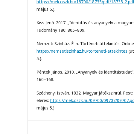
https://mek.oszk.hu/18700/18735/pdf/18735_2.pd
május 5.).
Kiss Jenő. 2017. „Identitás és anyanyelv a magya
Tudomány 180: 805–809.
Nemzeti Színház. É. n. Történeti áttekintés. Online
https://nemzetiszinhaz.hu/torteneti-attekintes
(ut
5.).
Péntek János. 2010. „Anyanyelv és identitástudat”
160–168.
Széchenyi István. 1832. Magyar játékszinrül. Pest:
elérés:
https://mek.oszk.hu/09700/09707/09707.pd
május 5.)