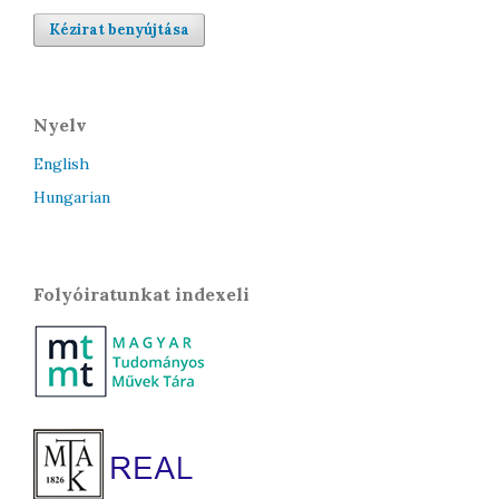
Kézirat benyújtása
Nyelv
English
Hungarian
Folyóiratunkat indexeli