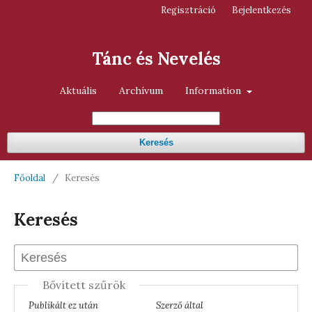
Regisztráció
Bejelentkezés
Tánc és Nevelés
Aktuális
Archívum
Information
Keresés
Főoldal
/
Keresés
Keresés
Bővített szűrök
Publikált ez után
Szerző által