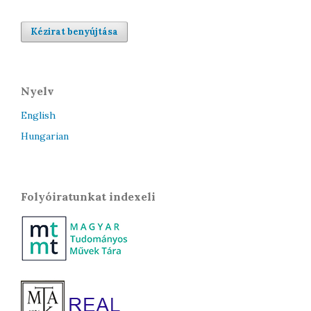
Kézirat benyújtása
Nyelv
English
Hungarian
Folyóiratunkat indexeli