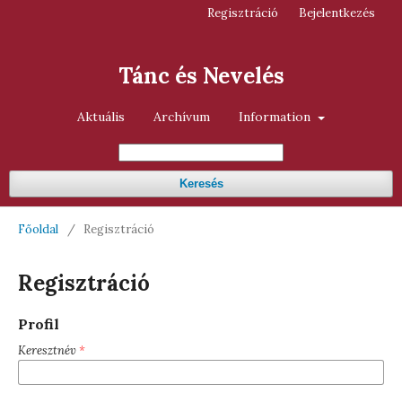
Regisztráció
Bejelentkezés
Tánc és Nevelés
Aktuális
Archívum
Information
Keresés
Főoldal
/
Regisztráció
Regisztráció
Profil
Keresztnév
*