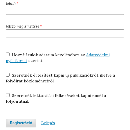
Jelszó
*
Jelszó megismétlése
*
Hozzájárulok adataim kezeléséhez az
Adatvédelmi
nyilatkozat
szerint.
Szeretnék értesítést kapni új publikációkról, illetve a
folyóirat közleményeiről.
Szeretnék lektorálási felkéréseket kapni ennél a
folyóiratnál.
Belépés
Regisztráció