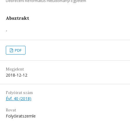
Debreceni Református Hittudományi Egyetem
Absztrakt
-
PDF
Megjelent
2018-12-12
Folyóirat szám
Évf. 40 (2018)
Rovat
Folyóiratszemle