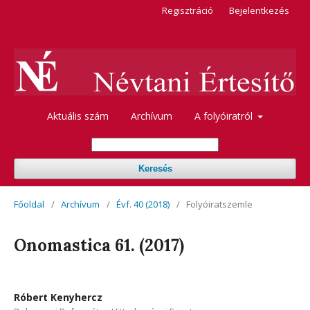
Regisztráció
Bejelentkezés
Aktuális szám
Archívum
A folyóiratról
Keresés
Főoldal
/
Archívum
/
Évf. 40 (2018)
/
Folyóiratszemle
Onomastica 61. (2017)
Róbert Kenyhercz