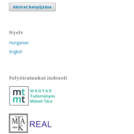
Kézirat benyújtása
Nyelv
Hungarian
English
Folyóiratunkat indexeli