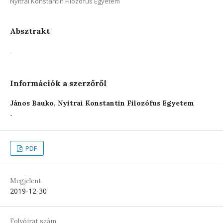
Nyitrai Konstantin Filozófus Egyetem
Absztrakt
-
Információk a szerzőről
János Bauko,
Nyitrai Konstantin Filozófus Egyetem
-
PDF
Megjelent
2019-12-30
Folyóirat szám