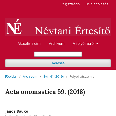
Regisztráció
Bejelentkezés
Aktuális szám
Archívum
A folyóiratról
Keresés
Főoldal
/
Archívum
/
Évf. 41 (2019)
/
Folyóiratszemle
Acta onomastica 59. (2018)
János Bauko