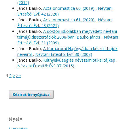
(2012)
János Bauko,
Acta onomastica 60. (2019)
,
Névtani
Értesítő: Évf. 42 (2020)
János Bauko,
Acta onomastica 61. (2020)
,
Névtani
Értesítő: Évf. 43 (2021)
János Bauko,
A doktori iskolákban megvédett névtani
témájú disszertációk 2008-ban: Bauko János
,
Névtani
Értesítő: Évf. 31 (2009)
János Bauko,
A Komáromi Hajógyárban készült hajók
neveiről
,
Névtani Értesítő: Évf. 30 (2008)
János Bauko,
Kétnyelvűség és névszemiotikai tájkép
,
Névtani Értesítő: Évf. 37 (2015)
1
2
>
>>
Kézirat benyújtása
Nyelv
Hungarian