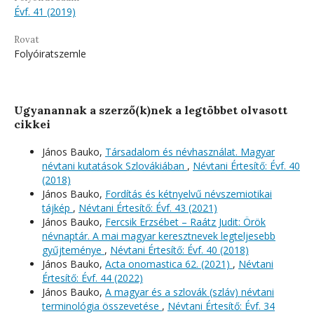
Évf. 41 (2019)
Rovat
Folyóiratszemle
Ugyanannak a szerző(k)nek a legtöbbet olvasott
cikkei
János Bauko,
Társadalom és névhasználat. Magyar
névtani kutatások Szlovákiában
,
Névtani Értesítő: Évf. 40
(2018)
János Bauko,
Fordítás és kétnyelvű névszemiotikai
tájkép
,
Névtani Értesítő: Évf. 43 (2021)
János Bauko,
Fercsik Erzsébet – Raátz Judit: Örök
névnaptár. A mai magyar keresztnevek legteljesebb
gyűjteménye
,
Névtani Értesítő: Évf. 40 (2018)
János Bauko,
Acta onomastica 62. (2021)
,
Névtani
Értesítő: Évf. 44 (2022)
János Bauko,
A magyar és a szlovák (szláv) névtani
terminológia összevetése
,
Névtani Értesítő: Évf. 34