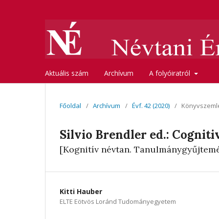
Aktuális szám
Archívum
A folyóiratról
Főoldal
/
Archívum
/
Évf. 42 (2020)
/
Könyvszeml
Silvio Brendler ed.: Cognit
[Kognitív névtan. Tanulmánygyűjtem
Kitti Hauber
ELTE Eötvös Loránd Tudományegyetem