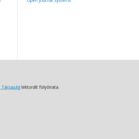
Open Journal Systems
 Társaság
lektorált folyóirata.