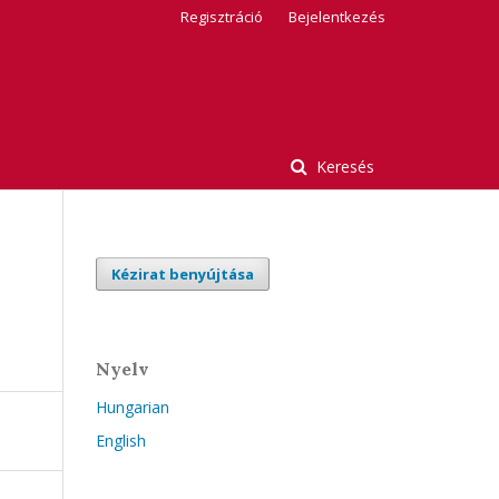
Regisztráció
Bejelentkezés
Keresés
Kézirat benyújtása
Nyelv
Hungarian
English