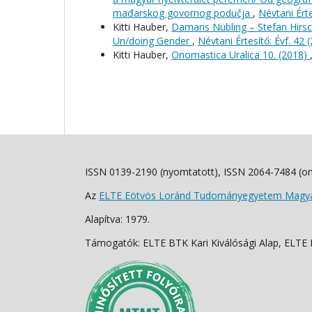
mađarskog govornog podučja
,
Névtani Érte
Kitti Hauber,
Damaris Nübling – Stefan Hirs
Un/doing Gender
,
Névtani Értesítő: Évf. 42 
Kitti Hauber,
Onomastica Uralica 10. (2018)
ISSN 0139-2190 (nyomtatott), ISSN 2064-7484 (on
Az
ELTE Eötvös Loránd Tudományegyetem Magyar
Alapítva: 1979.
Támogatók: ELTE BTK Kari Kiválósági Alap, ELTE Fo