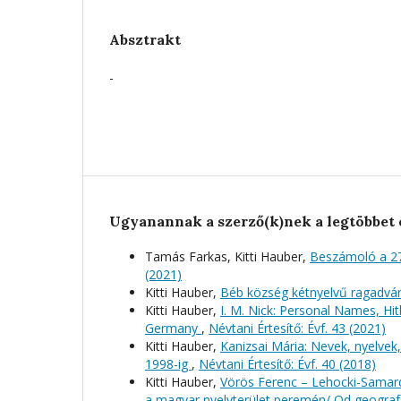
Absztrakt
-
Ugyanannak a szerző(k)nek a legtöbbet 
Tamás Farkas, Kitti Hauber,
Beszámoló a 2
(2021)
Kitti Hauber,
Béb község kétnyelvű ragadv
Kitti Hauber,
I. M. Nick: Personal Names, Hi
Germany
,
Névtani Értesítő: Évf. 43 (2021)
Kitti Hauber,
Kanizsai Mária: Nevek, nyelvek
1998-ig
,
Névtani Értesítő: Évf. 40 (2018)
Kitti Hauber,
Vörös Ferenc – Lehocki-Samardž
a magyar nyelvterület peremén/ Od geografsk