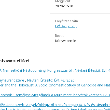
Megjelent
2020-12-30
Folyóirat szám
Évf. 42 (2020)
Rovat
Könyvszemle
olvasott cikkei
7. Nemzetközi Névtudományi Kongresszusról
,
Névtani Értesítő: Évf. 
ánynévrendszere
,
Névtani Értesítő: Évf. 42 (2020)
tler and the Holocaust. A Socio-Onomastic Study of Genocide and Naz
, sorsok. Személynévvizsgálatok a Mura menti horvátok körében 1794
ić Anna szerk.: A nyelvföldrajztól a névföldrajzig IX. Név és társada
e lingvistike do geografske onomastike IX. Ime i društvo na periferij