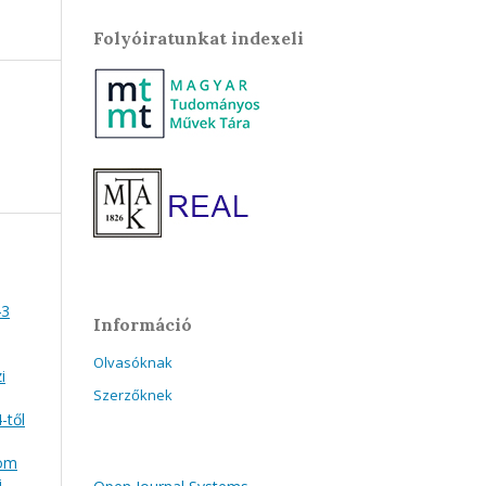
Folyóiratunkat indexeli
43
Információ
Olvasóknak
i
Szerzőknek
-től
lom
i