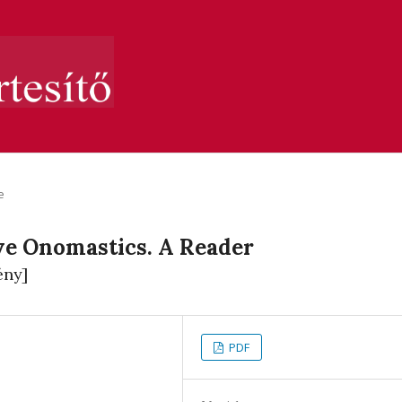
e
ive Onomastics. A Reader
ény]
PDF