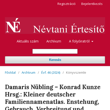
Regisztráció
Bejelentkezés
Aktuális szám
Archívum
A folyóiratról
Keresés
Főoldal
/
Archívum
/
Évf. 46 (2024)
/
Könyvszemle
Damaris Nübling – Konrad Kunze
Hrsg.: Kleiner deutscher
Familiennamenatlas. Enstehung,
Gebrauch, Verbreitung und