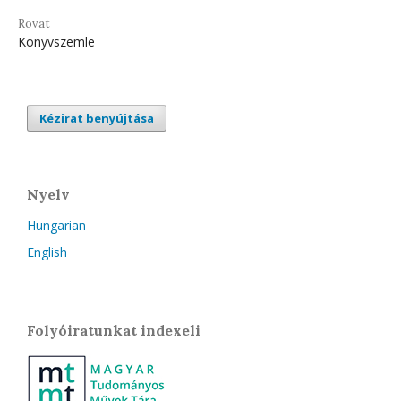
Rovat
Könyvszemle
Kézirat benyújtása
Nyelv
Hungarian
English
Folyóiratunkat indexeli