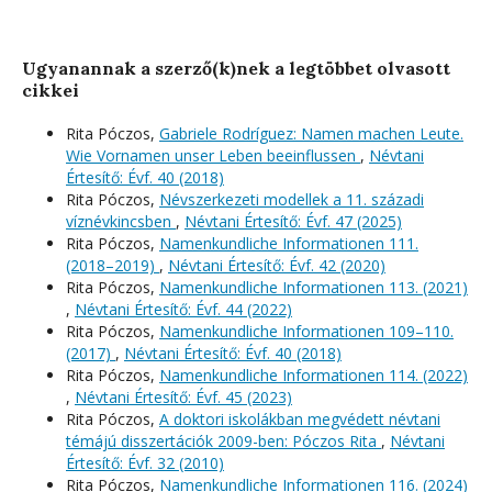
Ugyanannak a szerző(k)nek a legtöbbet olvasott
cikkei
Rita Póczos,
Gabriele Rodríguez: Namen machen Leute.
Wie Vornamen unser Leben beeinflussen
,
Névtani
Értesítő: Évf. 40 (2018)
Rita Póczos,
Névszerkezeti modellek a 11. századi
víznévkincsben
,
Névtani Értesítő: Évf. 47 (2025)
Rita Póczos,
Namenkundliche Informationen 111.
(2018–2019)
,
Névtani Értesítő: Évf. 42 (2020)
Rita Póczos,
Namenkundliche Informationen 113. (2021)
,
Névtani Értesítő: Évf. 44 (2022)
Rita Póczos,
Namenkundliche Informationen 109–110.
(2017)
,
Névtani Értesítő: Évf. 40 (2018)
Rita Póczos,
Namenkundliche Informationen 114. (2022)
,
Névtani Értesítő: Évf. 45 (2023)
Rita Póczos,
A doktori iskolákban megvédett névtani
témájú disszertációk 2009-ben: Póczos Rita
,
Névtani
Értesítő: Évf. 32 (2010)
Rita Póczos,
Namenkundliche Informationen 116. (2024)