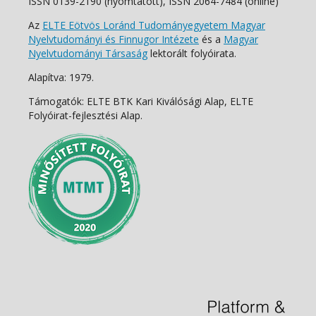
ISSN 0139-2190 (nyomtatott), ISSN 2064-7484 (online)
Az
ELTE Eötvös Loránd Tudományegyetem Magyar
Nyelvtudományi és Finnugor Intézete
és a
Magyar
Nyelvtudományi Társaság
lektorált folyóirata.
Alapítva: 1979.
Támogatók: ELTE BTK Kari Kiválósági Alap, ELTE
Folyóirat-fejlesztési Alap.