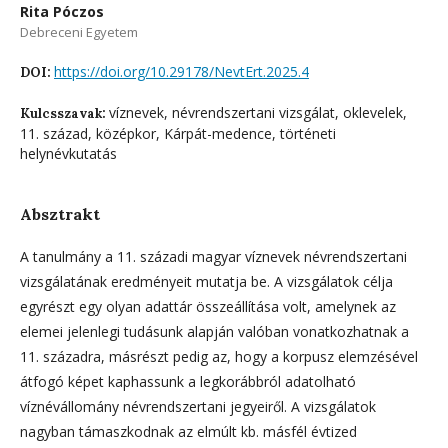
Rita Póczos
Debreceni Egyetem
https://doi.org/10.29178/NevtErt.2025.4
DOI:
víznevek, névrendszertani vizsgálat, oklevelek,
Kulcsszavak:
11. század, középkor, Kárpát-medence, történeti
helynévkutatás
Absztrakt
A tanulmány a 11. századi magyar víznevek névrendszertani
vizsgálatának eredményeit mutatja be. A vizsgálatok célja
egyrészt egy olyan adattár összeállítása volt, amelynek az
elemei jelenlegi tudásunk alapján valóban vonatkozhatnak a
11. századra, másrészt pedig az, hogy a korpusz elemzésével
átfogó képet kaphassunk a legkorábbról adatolható
víznévállomány névrendszertani jegyeiről. A vizsgálatok
nagyban támaszkodnak az elmúlt kb. másfél évtized