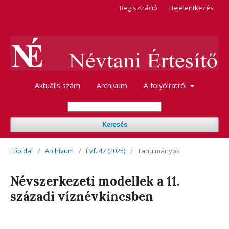
Regisztráció
Bejelentkezés
Aktuális szám
Archívum
A folyóiratról
Keresés
Főoldal
/
Archívum
/
Évf. 47 (2025)
/
Tanulmányok
Névszerkezeti modellek a 11.
századi víznévkincsben