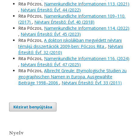
Rita Póczos,
Namenkundliche Informationen 113. (2021)
,
Névtani Értesítő: Évf. 44 (2022)
Rita Póczos,
Namenkundliche Informationen 109–110.
(2017)
,
Névtani Értesítő: Évf. 40 (2018)
Rita Póczos,
Namenkundliche Informationen 114. (2022)
,
Névtani Értesítő: Évf. 45 (2023)
Rita Póczos,
A doktori iskolákban megvédett névtani
témájú disszertációk 2009-ben: Póczos Rita
,
Névtani
Értesítő: Évf. 32 (2010)
Rita Póczos,
Namenkundliche Informationen 116. (2024)
,
Névtani Értesítő: Évf. 47 (2025)
Rita Póczos,
Albrecht Greule: Etymologische Studien zu
geographischen Namen in Europa. Ausgewählte
Beiträge 1998–2006
,
Névtani Értesítő: Évf. 33 (2011)
Kézirat benyújtása
Nyelv