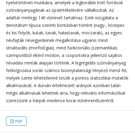
nyelvtörténeti munkáira, amelyek a legkorábbi írott források
szórványanyagának az újraértékelésére vállalkoztak. Az
adattár mintegy 140 víznevet tartalmaz. Ezek vizsgálata a
denotátum típusa szerinti bontásban történt (nagy-, közepes
és kis folyók, kutak, tavak, halastavak, mocsarak), az egyes
névfajták névegyedeinek megalkotása ugyanis mind
strukturális (morfológiai), mind funkcionális (szemantikai)
szempontból eltérő módon, a csoportokra jellemző sajátos
névadási minták alapján történik. A legrégebbi szórványanyag
feldolgozása során számos bizonytalansági tényező merül fel,
melyek szinte lehetetlenné teszik a pontos statisztikai mutatók
alkalmazását. A durván értelmezett arányok azonban talán
mégis alkalmasak lehetnek arra, hogy releváns információkat
szerezzünk a Kárpát-medence korai víznévrendszeréről.
PDF