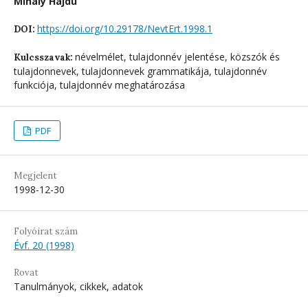
Mihály Hajdú
https://doi.org/10.29178/NevtErt.1998.1
DOI:
névelmélet, tulajdonnév jelentése, közszók és
Kulcsszavak:
tulajdonnevek, tulajdonnevek grammatikája, tulajdonnév
funkciója, tulajdonnév meghatározása
PDF
Megjelent
1998-12-30
Folyóirat szám
Évf. 20 (1998)
Rovat
Tanulmányok, cikkek, adatok