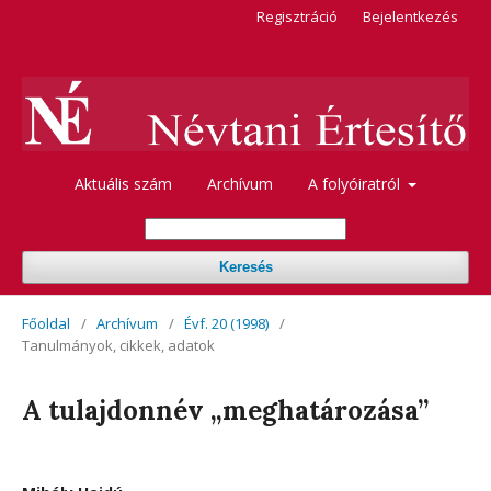
Regisztráció
Bejelentkezés
Aktuális szám
Archívum
A folyóiratról
Keresés
Főoldal
/
Archívum
/
Évf. 20 (1998)
/
Tanulmányok, cikkek, adatok
A tulajdonnév „meghatározása”