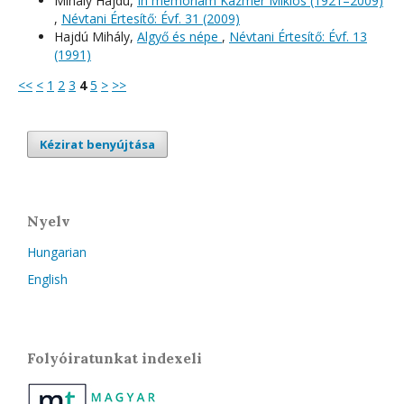
Mihály Hajdú,
In memoriam Kázmér Miklós (1921–2009)
,
Névtani Értesítő: Évf. 31 (2009)
Hajdú Mihály,
Algyő és népe
,
Névtani Értesítő: Évf. 13
(1991)
<<
<
1
2
3
4
5
>
>>
Kézirat benyújtása
Nyelv
Hungarian
English
Folyóiratunkat indexeli