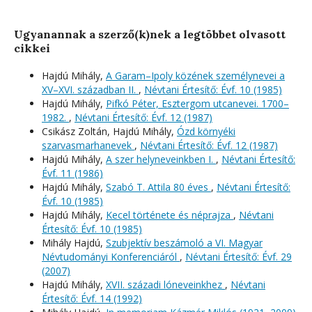
Ugyanannak a szerző(k)nek a legtöbbet olvasott
cikkei
Hajdú Mihály,
A Garam–Ipoly közének személynevei a
XV–XVI. században II.
,
Névtani Értesítő: Évf. 10 (1985)
Hajdú Mihály,
Pifkó Péter, Esztergom utcanevei. 1700–
1982.
,
Névtani Értesítő: Évf. 12 (1987)
Csikász Zoltán, Hajdú Mihály,
Ózd környéki
szarvasmarhanevek
,
Névtani Értesítő: Évf. 12 (1987)
Hajdú Mihály,
A szer helyneveinkben I.
,
Névtani Értesítő:
Évf. 11 (1986)
Hajdú Mihály,
Szabó T. Attila 80 éves
,
Névtani Értesítő:
Évf. 10 (1985)
Hajdú Mihály,
Kecel története és néprajza
,
Névtani
Értesítő: Évf. 10 (1985)
Mihály Hajdú,
Szubjektív beszámoló a VI. Magyar
Névtudományi Konferenciáról
,
Névtani Értesítő: Évf. 29
(2007)
Hajdú Mihály,
XVII. századi lóneveinkhez
,
Névtani
Értesítő: Évf. 14 (1992)