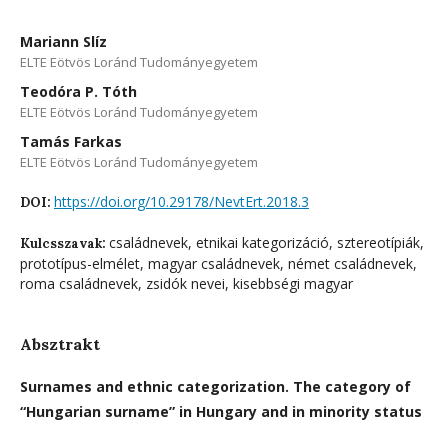
Mariann Slíz
ELTE Eötvös Loránd Tudományegyetem
Teodóra P. Tóth
ELTE Eötvös Loránd Tudományegyetem
Tamás Farkas
ELTE Eötvös Loránd Tudományegyetem
https://doi.org/10.29178/NevtErt.2018.3
DOI:
családnevek, etnikai kategorizáció, sztereotípiák,
Kulcsszavak:
prototípus-elmélet, magyar családnevek, német családnevek,
roma családnevek, zsidók nevei, kisebbségi magyar
Absztrakt
Surnames and ethnic categorization. The category of
“Hungarian surname” in Hungary and in
minority status