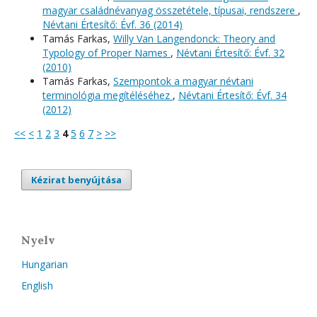
magyar családnévanyag összetétele, típusai, rendszere
,
Névtani Értesítő: Évf. 36 (2014)
Tamás Farkas,
Willy Van Langendonck: Theory and
Typology of Proper Names
,
Névtani Értesítő: Évf. 32
(2010)
Tamás Farkas,
Szempontok a magyar névtani
terminológia megítéléséhez
,
Névtani Értesítő: Évf. 34
(2012)
<<
<
1
2
3
4
5
6
7
>
>>
Kézirat benyújtása
Nyelv
Hungarian
English