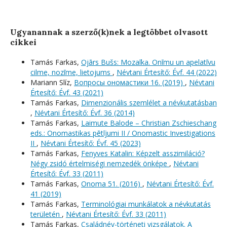
Ugyanannak a szerző(k)nek a legtöbbet olvasott
cikkei
Tamás Farkas,
Ojārs Bušs: Mozaīka. Onīmu un apelatīvu
cilme, nozīme, lietojums
,
Névtani Értesítő: Évf. 44 (2022)
Mariann Slíz,
Вопросы oномастики 16. (2019)
,
Névtani
Értesítő: Évf. 43 (2021)
Tamás Farkas,
Dimenzionális szemlélet a névkutatásban
,
Névtani Értesítő: Évf. 36 (2014)
Tamás Farkas,
Laimute Balode – Christian Zschieschang
eds.: Onomastikas pētījumi II / Onomastic Investigations
II
,
Névtani Értesítő: Évf. 45 (2023)
Tamás Farkas,
Fenyves Katalin: Képzelt asszimiláció?
Négy zsidó értelmiségi nemzedék önképe
,
Névtani
Értesítő: Évf. 33 (2011)
Tamás Farkas,
Onoma 51. (2016)
,
Névtani Értesítő: Évf.
41 (2019)
Tamás Farkas,
Terminológiai munkálatok a névkutatás
területén
,
Névtani Értesítő: Évf. 33 (2011)
Tamás Farkas,
Családnév-történeti vizsgálatok. A