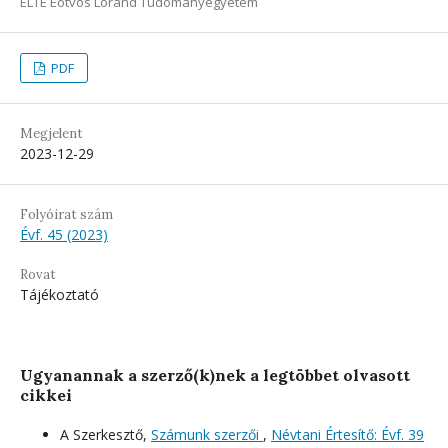
ELTE Eötvös Loránd Tudományegyetem
PDF
Megjelent
2023-12-29
Folyóirat szám
Évf. 45 (2023)
Rovat
Tájékoztató
Ugyanannak a szerző(k)nek a legtöbbet olvasott
cikkei
A Szerkesztő,
Számunk szerzői
,
Névtani Értesítő: Évf. 39