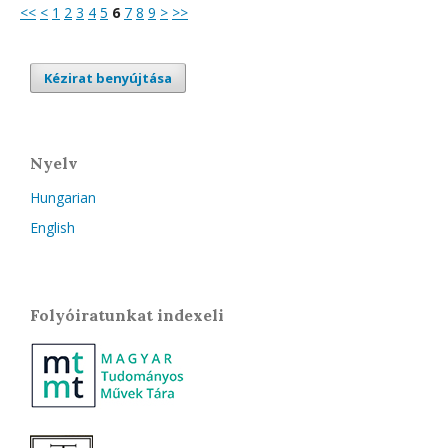
<<
<
1
2
3
4
5
6
7
8
9
>
>>
Kézirat benyújtása
Nyelv
Hungarian
English
Folyóiratunkat indexeli