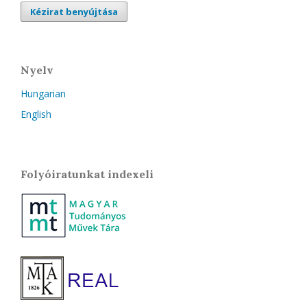
Kézirat benyújtása
Nyelv
Hungarian
English
Folyóiratunkat indexeli