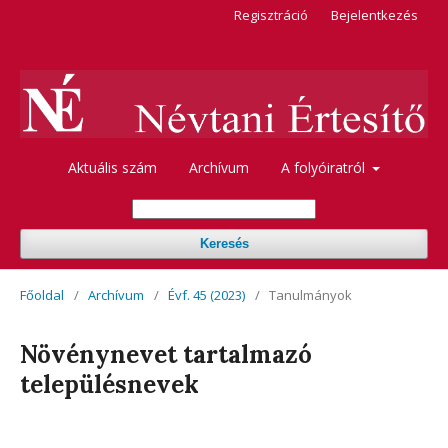
Regisztráció
Bejelentkezés
Aktuális szám
Archívum
A folyóiratról
Keresés
Főoldal
/
Archívum
/
Évf. 45 (2023)
/
Tanulmányok
Növénynevet tartalmazó
településnevek