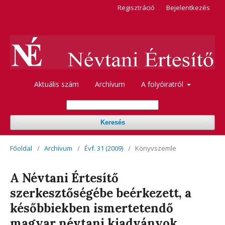
Regisztráció
Bejelentkezés
Aktuális szám
Archívum
A folyóiratról
Keresés
Főoldal
/
Archívum
/
Évf. 31 (2009)
/
Könyvszemle
A Névtani Értesítő
szerkesztőségébe beérkezett, a
későbbiekben ismertetendő
magyar névtani kiadványok