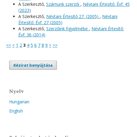
A Szerkesztő,
Számunk szerzői
,
Névtani Értesítő: Évf. 45
(2023)
A Szerkesztő,
Névtani Értesítő 27. (2005)
,
Névtani
Értesítő: Évf. 27 (2005)
A Szerkesztő,
Szerzőink figyelmébe
,
Névtani Értesítő:
Évf. 36 (2014)
<<
<
1
2
3
4
5
6
7
8
9
>
>>
Kézirat benyújtása
Nyelv
Hungarian
English