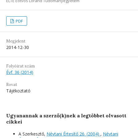
ELTE Eötvös Loránd Tudományegyetem
PDF
Megjelent
2014-12-30
Folyóirat szám
Évf. 36 (2014)
Rovat
Tájékoztató
Ugyanannak a szerző(k)nek a legtöbbet olvasott
cikkei
A Szerkesztő,
Névtani Értesítő 26. (2004)
,
Névtani