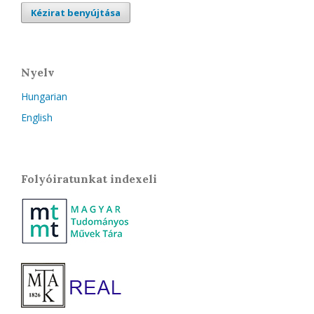
Kézirat benyújtása
Nyelv
Hungarian
English
Folyóiratunkat indexeli