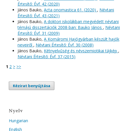
Értesítő: Évf. 42 (2020)
János Bauko,
Acta onomastica 61. (2020)
,
Névtani
Értesítő: Évf. 43 (2021)
János Bauko,
A doktori iskolákban megvédett névtani
témájú disszertációk 2008-ban: Bauko János
,
Névtani
Értesítő: Évf. 31 (2009)
János Bauko,
A Komáromi Hajógyárban készült hajók
neveiről
,
Névtani Értesítő: Évf. 30 (2008)
János Bauko,
Kétnyelvűség és névszemiotikai tájkép
,
Névtani Értesítő: Évf. 37 (2015)
1
2
>
>>
Kézirat benyújtása
Nyelv
Hungarian
English