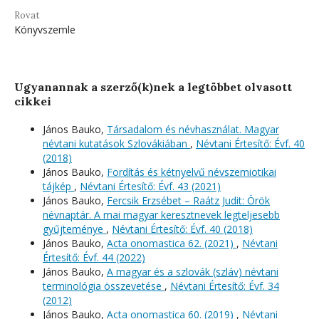
Rovat
Könyvszemle
Ugyanannak a szerző(k)nek a legtöbbet olvasott
cikkei
János Bauko,
Társadalom és névhasználat. Magyar
névtani kutatások Szlovákiában
,
Névtani Értesítő: Évf. 40
(2018)
János Bauko,
Fordítás és kétnyelvű névszemiotikai
tájkép
,
Névtani Értesítő: Évf. 43 (2021)
János Bauko,
Fercsik Erzsébet – Raátz Judit: Örök
névnaptár. A mai magyar keresztnevek legteljesebb
gyűjteménye
,
Névtani Értesítő: Évf. 40 (2018)
János Bauko,
Acta onomastica 62. (2021)
,
Névtani
Értesítő: Évf. 44 (2022)
János Bauko,
A magyar és a szlovák (szláv) névtani
terminológia összevetése
,
Névtani Értesítő: Évf. 34
(2012)
János Bauko,
Acta onomastica 60. (2019)
,
Névtani