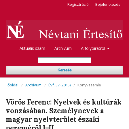
Regisztráció
Bejelentkezés
Aktuális szám
Archívum
A folyóiratról
Keresés
Főoldal
/
Archívum
/
Évf. 37 (2015)
/
Könyvszemle
Vörös Ferenc: Nyelvek és kultúrák
vonzásában. Személynevek a
magyar nyelvterület északi
pereméről I–II.