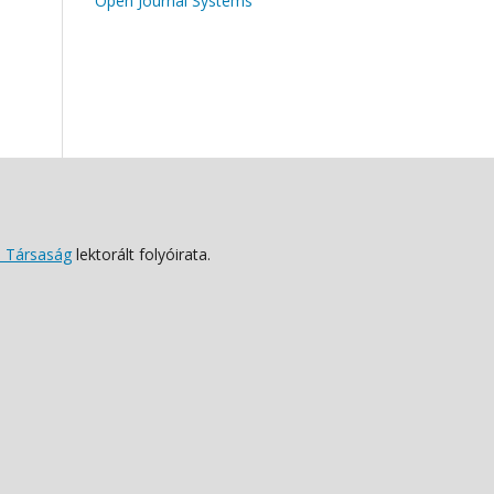
Open Journal Systems
 Társaság
lektorált folyóirata.