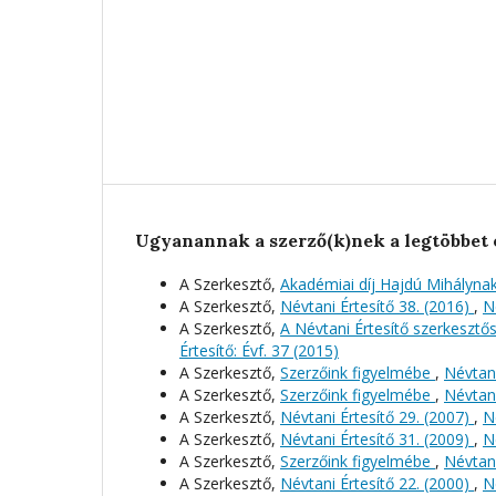
Ugyanannak a szerző(k)nek a legtöbbet 
A Szerkesztő,
Akadémiai díj Hajdú Mihályna
A Szerkesztő,
Névtani Értesítő 38. (2016)
,
N
A Szerkesztő,
A Névtani Értesítő szerkeszt
Értesítő: Évf. 37 (2015)
A Szerkesztő,
Szerzőink figyelmébe
,
Névtani
A Szerkesztő,
Szerzőink figyelmébe
,
Névtani
A Szerkesztő,
Névtani Értesítő 29. (2007)
,
N
A Szerkesztő,
Névtani Értesítő 31. (2009)
,
N
A Szerkesztő,
Szerzőink figyelmébe
,
Névtani
A Szerkesztő,
Névtani Értesítő 22. (2000)
,
N