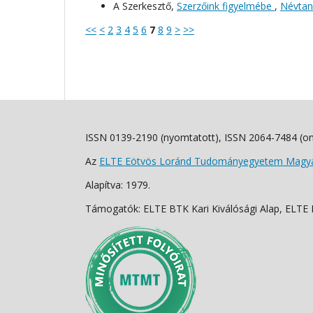
A Szerkesztő,
Szerzőink figyelmébe
,
Névtani
<<
<
2
3
4
5
6
7
8
9
>
>>
ISSN 0139-2190 (nyomtatott), ISSN 2064-7484 (on
Az
ELTE Eötvös Loránd Tudományegyetem Magyar
Alapítva: 1979.
Támogatók: ELTE BTK Kari Kiválósági Alap, ELTE Fo