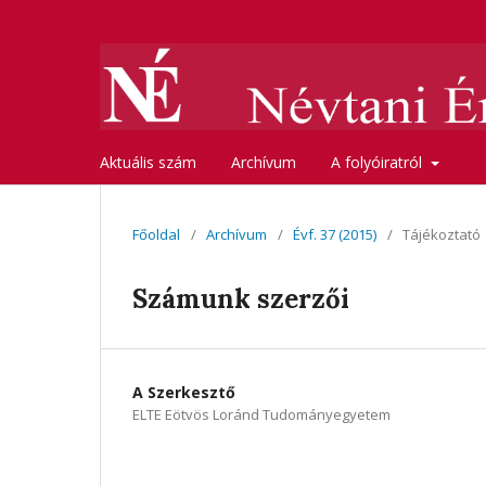
Aktuális szám
Archívum
A folyóiratról
Főoldal
/
Archívum
/
Évf. 37 (2015)
/
Tájékoztató
Számunk szerzői
A Szerkesztő
ELTE Eötvös Loránd Tudományegyetem