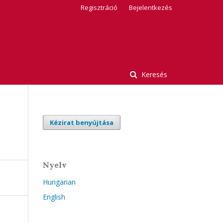
Regisztráció
Bejelentkezés
Keresés
Kézirat benyújtása
Nyelv
Hungarian
English