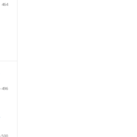
464
-496
m
-500