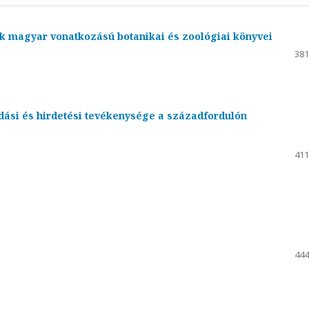
 magyar vonatkozású botanikai és zoológiai könyvei
381
dási és hirdetési tevékenysége a századfordulón
411
444