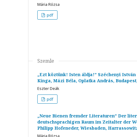
Mária Rózsa
pdf
Szemle
„Ezt köztünk! Isten áldja!” Széchenyi István
Kinga, Mázi Béla, Oplatka András, Budapest,
Eszter Deák
pdf
„Neue Bienen fremder Literaturen” Der lite
deutschsprachigen Raum im Zeitalter der Wel
Philipp Hofeneder, Wiesbaden, Harrassowitz 
Mária Rózsa