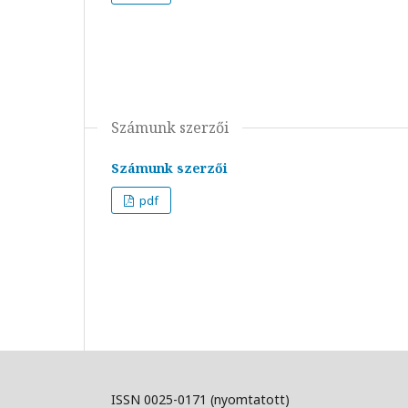
Számunk szerzői
Számunk szerzői
pdf
ISSN 0025-0171 (nyomtatott)