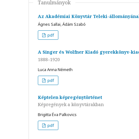
Tanulmányok
Az Akadémiai Könyvtár Teleki-állományának
Ágnes Sallai, Ádám Szabó
pdf
A Singer és Wolfner Kiadó gyerekkönyv-kia
1888–1920
Luca Anna Németh
pdf
Képtelen képregénytörténet
Képregények a könyvtárakban
Brigitta Éva Palkovics
pdf