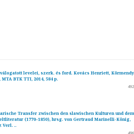
 válogatott levelei, szerk. és ford. Kovács Henriett, Körmendy
 MTA BTK TTI, 2014, 584 p.
492
rarische Transfer zwischen den slawischen Kulturen und de
tliteratur (1770–1850), hrsg. von Gertraud Marinelli-König,
Verl. ..
496