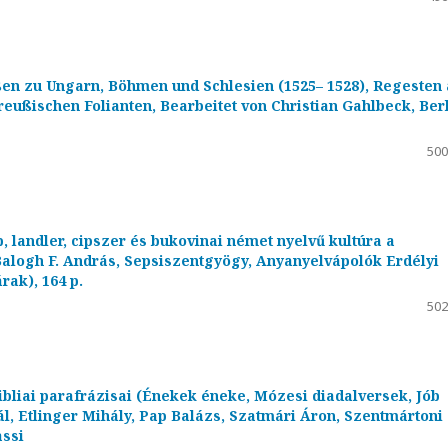
en zu Ungarn, Böhmen und Schlesien (1525– 1528), Regesten
ußischen Folianten, Bearbeitet von Christian Gahlbeck, Berl
500
, landler, cipszer és bukovinai német nyelvű kultúra a
alogh F. András, Sepsiszentgyögy, Anyanyelvápolók Erdélyi
rak), 164 p.
502
ibliai parafrázisai (Énekek éneke, Mózesi diadalversek, Jób
ál, Etlinger Mihály, Pap Balázs, Szatmári Áron, Szentmártoni
assi