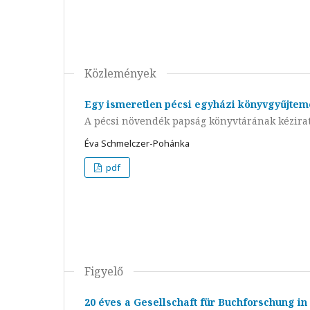
Közlemények
Egy ismeretlen pécsi egyházi könyvgyűjtem
A pécsi növendék papság könyvtárának kézirat
Éva Schmelczer-Pohánka
pdf
Figyelő
20 éves a Gesellschaft für Buchforschung in