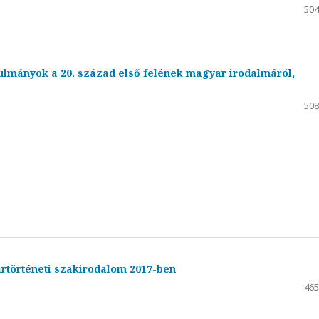
504
lmányok a 20. század első felének magyar irodalmáról,
508
ártörténeti szakirodalom 2017-ben
465