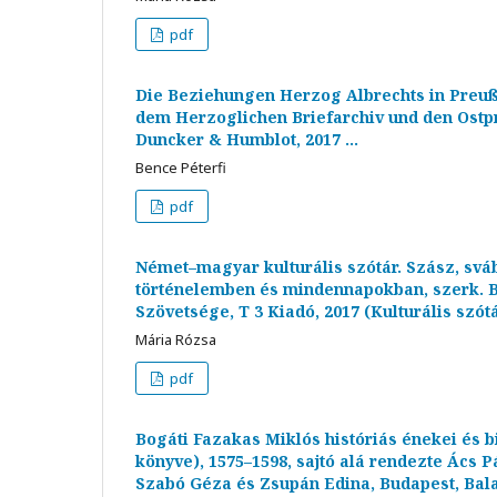
pdf
Die Beziehungen Herzog Albrechts in Preuß
dem Herzoglichen Briefarchiv und den Ostpre
Duncker & Humblot, 2017 ...
Bence Péterfi
pdf
Német–magyar kulturális szótár. Szász, sváb
történelemben és mindennapokban, szerk. B
Szövetsége, T 3 Kiadó, 2017 (Kulturális szótá
Mária Rózsa
pdf
Bogáti Fazakas Miklós históriás énekei és b
könyve), 1575–1598, sajtó alá rendezte Ács P
Szabó Géza és Zsupán Edina, Budapest, Bal