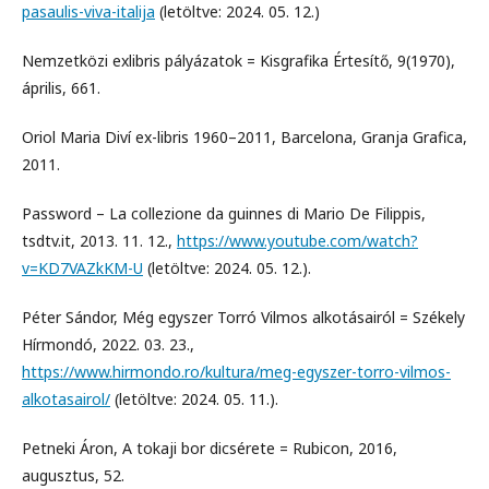
pasaulis-viva-italija
(letöltve: 2024. 05. 12.)
Nemzetközi exlibris pályázatok = Kisgrafika Értesítő, 9(1970),
április, 661.
Oriol Maria Diví ex-libris 1960–2011, Barcelona, Granja Grafica,
2011.
Password – La collezione da guinnes di Mario De Filippis,
tsdtv.it, 2013. 11. 12.,
https://www.youtube.com/watch?
v=KD7VAZkKM-U
(letöltve: 2024. 05. 12.).
Péter Sándor, Még egyszer Torró Vilmos alkotásairól = Székely
Hírmondó, 2022. 03. 23.,
https://www.hirmondo.ro/kultura/meg-egyszer-torro-vilmos-
alkotasairol/
(letöltve: 2024. 05. 11.).
Petneki Áron, A tokaji bor dicsérete = Rubicon, 2016,
augusztus, 52.