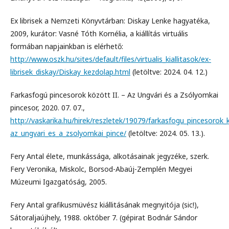
Ex librisek a Nemzeti Könyvtárban: Diskay Lenke hagyatéka,
2009, kurátor: Vasné Tóth Kornélia, a kiállítás virtuális
formában napjainkban is elérhető:
http://www.oszk.hu/sites/default/files/virtualis_kiallitasok/ex-
librisek_diskay/Diskay_kezdolap.html
(letöltve: 2024. 04. 12.)
Farkasfogú pincesorok között II. – Az Ungvári és a Zsólyomkai
pincesor, 2020. 07. 07.,
http://vaskarika.hu/hirek/reszletek/19079/farkasfogu_pincesorok_k
az_ungvari_es_a_zsolyomkai_pince/
(letöltve: 2024. 05. 13.).
Fery Antal élete, munkássága, alkotásainak jegyzéke, szerk.
Fery Veronika, Miskolc, Borsod-Abaúj-Zemplén Megyei
Múzeumi Igazgatóság, 2005.
Fery Antal grafikusmüvész kiállitásának megnyitója (sic!),
Sátoraljaújhely, 1988. október 7. (gépirat Bodnár Sándor