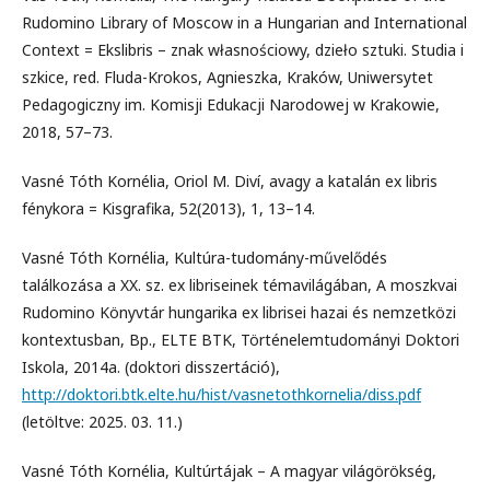
Rudomino Library of Moscow in a Hungarian and International
Context = Ekslibris – znak własnościowy, dzieło sztuki. Studia i
szkice, red. Fluda-Krokos, Agnieszka, Kraków, Uniwersytet
Pedagogiczny im. Komisji Edukacji Narodowej w Krakowie,
2018, 57–73.
Vasné Tóth Kornélia, Oriol M. Diví, avagy a katalán ex libris
fénykora = Kisgrafika, 52(2013), 1, 13–14.
Vasné Tóth Kornélia, Kultúra-tudomány-művelődés
találkozása a XX. sz. ex libriseinek témavilágában, A moszkvai
Rudomino Könyvtár hungarika ex librisei hazai és nemzetközi
kontextusban, Bp., ELTE BTK, Történelemtudományi Doktori
Iskola, 2014a. (doktori disszertáció),
http://doktori.btk.elte.hu/hist/vasnetothkornelia/diss.pdf
(letöltve: 2025. 03. 11.)
Vasné Tóth Kornélia, Kultúrtájak – A magyar világörökség,