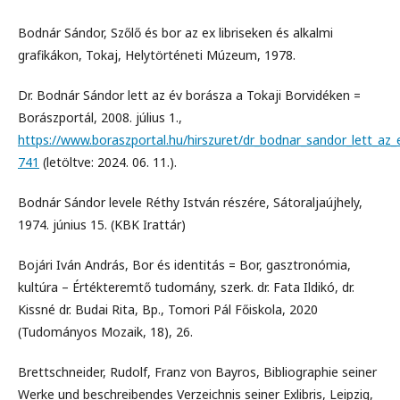
Bodnár Sándor, Szőlő és bor az ex libriseken és alkalmi
grafikákon, Tokaj, Helytörténeti Múzeum, 1978.
Dr. Bodnár Sándor lett az év borásza a Tokaji Borvidéken =
Borászportál, 2008. július 1.,
https://www.boraszportal.hu/hirszuret/dr_bodnar_sandor_lett_az_
741
(letöltve: 2024. 06. 11.).
Bodnár Sándor levele Réthy István részére, Sátoraljaújhely,
1974. június 15. (KBK Irattár)
Bojári Iván András, Bor és identitás = Bor, gasztronómia,
kultúra – Értékteremtő tudomány, szerk. dr. Fata Ildikó, dr.
Kissné dr. Budai Rita, Bp., Tomori Pál Főiskola, 2020
(Tudományos Mozaik, 18), 26.
Brettschneider, Rudolf, Franz von Bayros, Bibliographie seiner
Werke und beschreibendes Verzeichnis seiner Exlibris, Leipzig,