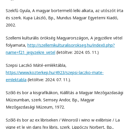
Szekfű Gyula, A magyar bortermelő lelki alkata, az utószót írta
és szerk. Kupa László, Bp., Mundus Magyar Egyetemi Kiadó,
2002.
Szellemi kulturális örökség Magyarországon, A jegyzékre vétel
folyamata,
http://szellemikulturalisorokseg.hu/index0.php?
name=f21_jegyzekre_vetel
(letöltve: 2024. 05. 11.)
Szepsi Laczkó Máté-emléktábla,
https://www.kozterkep.hu/4923/szepsi-laczko-mate-
emlektabla
(letöltve: 2024. 07. 11.).
Szőlő és bor a kisgrafikákon, Kiállítás a Magyar Mezőgazdasági
Múzeumban, szerk. Semsey Andor, Bp., Magyar
Mezőgazdasági Múzeum, 1972.
Szőlő és bor az ex libriseken / Winorośl i wino w exlibrisie / La
vigne et le vin dans l’ex libris, szerk. Lippóczy Norbert, Bp.,