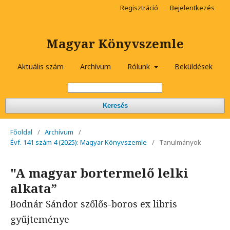
Regisztráció
Bejelentkezés
Magyar Könyvszemle
Aktuális szám
Archívum
Rólunk
Beküldések
Keresés
Főoldal
/
Archívum
/
Évf. 141 szám 4 (2025): Magyar Könyvszemle
/
Tanulmányok
"A magyar bortermelő lelki
alkata”
Bodnár Sándor szőlős-boros ex libris
gyűjteménye