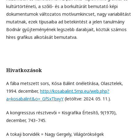
kultúrtörténeti, a szőlő- és a borkultúrát bemutató képi
dokumentumok változatos motívumkincset, nagy variabilitást
mutatnak, ezek típusaiba ad betekintést a jelen tanulmány
Bodnár gyűjteményének legszebb darabjait, köztük számos
híres grafikus alkotását bemutatva.
Hivatkozások
A fába metszett sors, Kósa Bálint önéletírása, Olasztelek,
1994. december,
http://kosabalint.5mp.eu/web.php?
a=kosabalint&o=_GfSxTbxyY
(letöltve: 2024. 05. 11.).
A kongresszus résztvevői = Kisgrafika Értesítő, 9(1970),
december, 743–745.
A tokaji borvidék = Nagy Gergely, Világörökségek