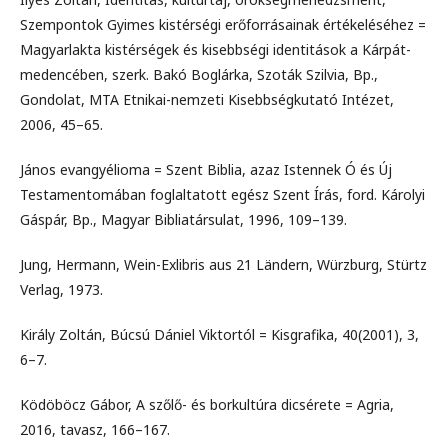
Szempontok Gyimes kistérségi erőforrásainak értékeléséhez =
Magyarlakta kistérségek és kisebbségi identitások a Kárpát-
medencében, szerk. Bakó Boglárka, Szoták Szilvia, Bp.,
Gondolat, MTA Etnikai-nemzeti Kisebbségkutató Intézet,
2006, 45–65.
János evangyélioma = Szent Biblia, azaz Istennek Ó és Új
Testamentomában foglaltatott egész Szent Írás, ford. Károlyi
Gáspár, Bp., Magyar Bibliatársulat, 1996, 109–139.
Jung, Hermann, Wein-Exlibris aus 21 Ländern, Würzburg, Stürtz
Verlag, 1973.
Király Zoltán, Búcsú Dániel Viktortól = Kisgrafika, 40(2001), 3,
6–7.
Ködöböcz Gábor, A szőlő- és borkultúra dicsérete = Agria,
2016, tavasz, 166–167.