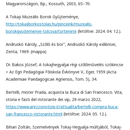
Magyarországon, Bp., Kossuth, 2003, 65–70.
A Tokaji Muzeális Borok Gyűjteménye,
http://tokajiborkostolas.hu/pinceink/muzealis-
borokgyujtemenye-tolcsva/tortenete
(letöltve: 2024. 04. 12.).
Andruskó Károly, „Szőlő és bor”, Andruskó Károly exlibrisei,
Zenta, 1969. (mappa)
Dr. Bakos József, A tokajhegyaljai régi szőlőművelés szókincse
= Az Egri Pedagógiai Főiskola Évkönyve V., Eger, 1959 (Acta
Academiae Paedagogicae Agriensis, Tom. 5), 34.
Bertelli, mister Prada, acquista la Buca di San Francesco. Vita,
storia e fasti del ristorante dei vip, 29 marzo 2022,
https://www.arezzonotizie.it/attualita/bertelli-compra-buca-
san-francesco-ristorante.html
(letöltve: 2024. 05. 12.).
Bihari Zoltán, Szemelvények Tokaj-Hegyalja múltjából, Tokaj-