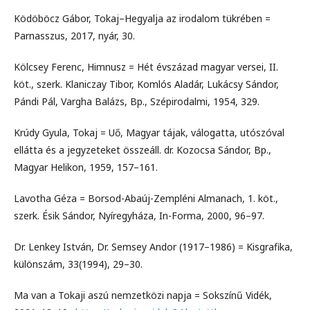
Ködöböcz Gábor, Tokaj–Hegyalja az irodalom tükrében =
Parnasszus, 2017, nyár, 30.
Kölcsey Ferenc, Himnusz = Hét évszázad magyar versei, II.
köt., szerk. Klaniczay Tibor, Komlós Aladár, Lukácsy Sándor,
Pándi Pál, Vargha Balázs, Bp., Szépirodalmi, 1954, 329.
Krúdy Gyula, Tokaj = Uő, Magyar tájak, válogatta, utószóval
ellátta és a jegyzeteket összeáll. dr. Kozocsa Sándor, Bp.,
Magyar Helikon, 1959, 157–161.
Lavotha Géza = Borsod-Abaúj-Zempléni Almanach, 1. köt.,
szerk. Ésik Sándor, Nyíregyháza, In-Forma, 2000, 96–97.
Dr. Lenkey István, Dr. Semsey Andor (1917–1986) = Kisgrafika,
különszám, 33(1994), 29–30.
Ma van a Tokaji aszú nemzetközi napja = Sokszínű Vidék,