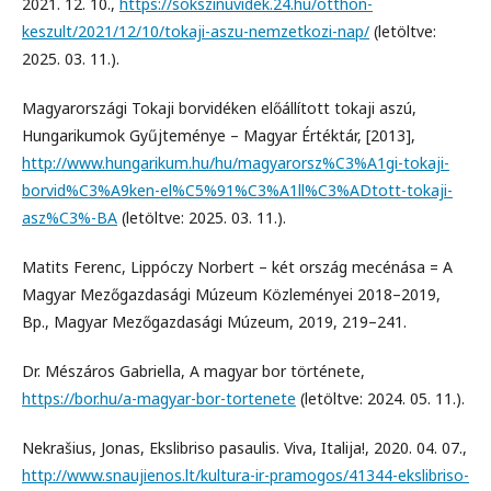
2021. 12. 10.,
https://sokszinuvidek.24.hu/otthon-
keszult/2021/12/10/tokaji-aszu-nemzetkozi-nap/
(letöltve:
2025. 03. 11.).
Magyarországi Tokaji borvidéken előállított tokaji aszú,
Hungarikumok Gyűjteménye – Magyar Értéktár, [2013],
http://www.hungarikum.hu/hu/magyarorsz%C3%A1gi-tokaji-
borvid%C3%A9ken-el%C5%91%C3%A1ll%C3%ADtott-tokaji-
asz%C3%-BA
(letöltve: 2025. 03. 11.).
Matits Ferenc, Lippóczy Norbert – két ország mecénása = A
Magyar Mezőgazdasági Múzeum Közleményei 2018–2019,
Bp., Magyar Mezőgazdasági Múzeum, 2019, 219–241.
Dr. Mészáros Gabriella, A magyar bor története,
https://bor.hu/a-magyar-bor-tortenete
(letöltve: 2024. 05. 11.).
Nekrašius, Jonas, Ekslibriso pasaulis. Viva, Italija!, 2020. 04. 07.,
http://www.snaujienos.lt/kultura-ir-pramogos/41344-ekslibriso-