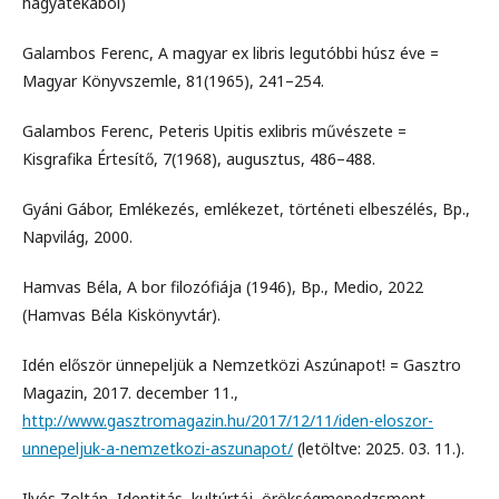
hagyatékából)
Galambos Ferenc, A magyar ex libris legutóbbi húsz éve =
Magyar Könyvszemle, 81(1965), 241–254.
Galambos Ferenc, Peteris Upitis exlibris művészete =
Kisgrafika Értesítő, 7(1968), augusztus, 486–488.
Gyáni Gábor, Emlékezés, emlékezet, történeti elbeszélés, Bp.,
Napvilág, 2000.
Hamvas Béla, A bor filozófiája (1946), Bp., Medio, 2022
(Hamvas Béla Kiskönyvtár).
Idén először ünnepeljük a Nemzetközi Aszúnapot! = Gasztro
Magazin, 2017. december 11.,
http://www.gasztromagazin.hu/2017/12/11/iden-eloszor-
unnepeljuk-a-nemzetkozi-aszunapot/
(letöltve: 2025. 03. 11.).
Ilyés Zoltán, Identitás, kultúrtáj, örökségmenedzsment,