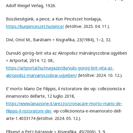
Adolf Weigel Verlag, 1926.
Büszkeségünk, a pince, a Kun Pincészet honlapja,
https://kunpinceszet.hu/pince/
(letöltve: 2025. 04. 11.).
Diví, Oriol M., Barátaim = Kisgrafika, 23(1984), 1–2, 32.
Durvuló görög–brit vita az Akropolisz márványszobrai ügyében
= Artportal, 2014. 12. 08.,
https://artportal.hu/magazin/durvulo-gorog-brit-vita-az-
akropolisz-marvanyszobrai-ugyeben/
(letöltve: 2024. 10. 12.).
E’ morto Mario De Filippis, il ristoratore dei vip: collezionista e
innamorato dell’arte, 12 luglio 2018,
https://www.lanazione.it/arezzo/cronaca/e-morto-mario-de-
filippis-il-ristoratore-dei-
vip-collezionista-e-innamorato-dell-
arte-1.4033174 (letöltve: 2024. 05. 12.).
Elhunyt a Petz-házaspár = Kisgrafika, 45(2006), 3, 9.