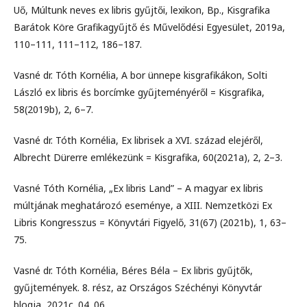
Uő, Múltunk neves ex libris gyűjtői, lexikon, Bp., Kisgrafika
Barátok Köre Grafikagyűjtő és Művelődési Egyesület, 2019a,
110–111, 111–112, 186–187.
Vasné dr. Tóth Kornélia, A bor ünnepe kisgrafikákon, Solti
László ex libris és borcímke gyűjteményéről = Kisgrafika,
58(2019b), 2, 6–7.
Vasné dr. Tóth Kornélia, Ex librisek a XVI. század elejéről,
Albrecht Dürerre emlékezünk = Kisgrafika, 60(2021a), 2, 2–3.
Vasné Tóth Kornélia, „Ex libris Land” – A magyar ex libris
múltjának meghatározó eseménye, a XIII. Nemzetközi Ex
Libris Kongresszus = Könyvtári Figyelő, 31(67) (2021b), 1, 63–
75.
Vasné dr. Tóth Kornélia, Béres Béla – Ex libris gyűjtők,
gyűjtemények. 8. rész, az Országos Széchényi Könyvtár
blogja, 2021c. 04. 06.,