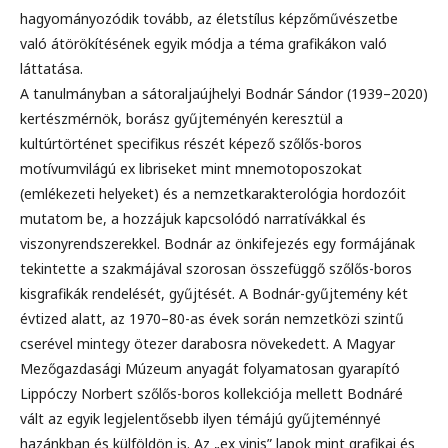
hagyományozódik tovább, az életstílus képzőművészetbe
való átörökítésének egyik módja a téma grafikákon való
láttatása.
A tanulmányban a sátoraljaújhelyi Bodnár Sándor (1939–2020)
kertészmérnök, borász gyűjteményén keresztül a
kultúrtörténet specifikus részét képező szőlős-boros
motívumvilágú ex libriseket mint mnemotoposzokat
(emlékezeti helyeket) és a nemzetkarakterológia hordozóit
mutatom be, a hozzájuk kapcsolódó narratívákkal és
viszonyrendszerekkel. Bodnár az önkifejezés egy formájának
tekintette a szakmájával szorosan összefüggő szőlős-boros
kisgrafikák rendelését, gyűjtését. A Bodnár-gyűjtemény két
évtized alatt, az 1970–80-as évek során nemzetközi szintű
cserével mintegy ötezer darabosra növekedett. A Magyar
Mezőgazdasági Múzeum anyagát folyamatosan gyarapító
Lippóczy Norbert szőlős-boros kollekciója mellett Bodnáré
vált az egyik legjelentősebb ilyen témájú gyűjteménnyé
hazánkban és külföldön is. Az „ex vinis” lapok mint grafikai és