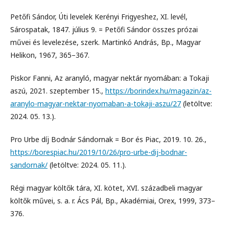
Petőfi Sándor, Úti levelek Kerényi Frigyeshez, XI. levél,
Sárospatak, 1847. július 9. = Petőfi Sándor összes prózai
művei és levelezése, szerk. Martinkó András, Bp., Magyar
Helikon, 1967, 365–367.
Piskor Fanni, Az aranyló, magyar nektár nyomában: a Tokaji
aszú, 2021. szeptember 15.,
https://borindex.hu/magazin/az-
aranylo-magyar-nektar-nyomaban-a-tokaji-aszu/27
(letöltve:
2024. 05. 13.).
Pro Urbe díj Bodnár Sándornak = Bor és Piac, 2019. 10. 26.,
https://borespiac.hu/2019/10/26/pro-urbe-dij-bodnar-
sandornak/
(letöltve: 2024. 05. 11.).
Régi magyar költők tára, XI. kötet, XVI. századbeli magyar
költők művei, s. a. r. Ács Pál, Bp., Akadémiai, Orex, 1999, 373–
376.