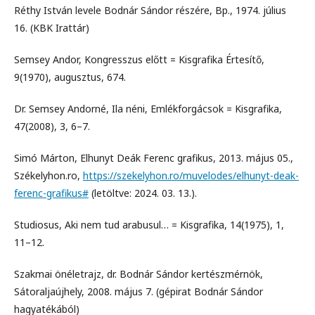
Réthy István levele Bodnár Sándor részére, Bp., 1974. július
16. (KBK Irattár)
Semsey Andor, Kongresszus előtt = Kisgrafika Értesítő,
9(1970), augusztus, 674.
Dr. Semsey Andorné, Ila néni, Emlékforgácsok = Kisgrafika,
47(2008), 3, 6–7.
Simó Márton, Elhunyt Deák Ferenc grafikus, 2013. május 05.,
Székelyhon.ro,
https://szekelyhon.ro/muvelodes/elhunyt-deak-
ferenc-grafikus#
(letöltve: 2024. 03. 13.).
Studiosus, Aki nem tud arabusul… = Kisgrafika, 14(1975), 1,
11–12.
Szakmai önéletrajz, dr. Bodnár Sándor kertészmérnök,
Sátoraljaújhely, 2008. május 7. (gépirat Bodnár Sándor
hagyatékából)