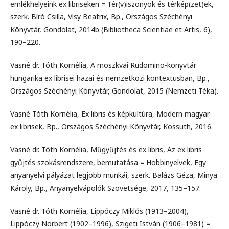
emlékhelyeink ex libriseken = Tér(v)iszonyok és térkép(zet)ek,
szerk. Bíró Csilla, Visy Beatrix, Bp., Országos Széchényi
Könyvtár, Gondolat, 2014b (Bibliotheca Scientiae et Artis, 6),
190–220.
Vasné dr. Tóth Kornélia, A moszkvai Rudomino-könyvtár
hungarika ex librisei hazai és nemzetközi kontextusban, Bp.,
Országos Széchényi Könyvtár, Gondolat, 2015 (Nemzeti Téka).
Vasné Tóth Kornélia, Ex libris és képkultúra, Modern magyar
ex librisek, Bp., Országos Széchényi Könyvtár, Kossuth, 2016.
Vasné dr. Tóth Kornélia, Műgyűjtés és ex libris, Az ex libris
gyűjtés szokásrendszere, bemutatása = Hobbinyelvek, Egy
anyanyelvi pályázat legjobb munkái, szerk. Balázs Géza, Minya
Károly, Bp., Anyanyelvápolók Szövetsége, 2017, 135–157.
Vasné dr. Tóth Kornélia, Lippóczy Miklós (1913–2004),
Lippóczy Norbert (1902–1996), Szigeti István (1906–1981) =