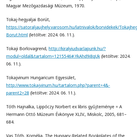
Magyar Mezőgazdasági Múzeum, 1970.
Tokaj-hegyaljai Borút,
https://satoraljaujhely.varosom.hu/latnivalok/borvidekek/Tokajheg
Borut.html
(letöltve: 2024. 06. 11.).
Tokaji Borlovagrend,
http://kiralyiudvar.lapunk.hu/?
modul=oldal&tartalom=1215546#.YkAhd9i8qUk
(letöltve: 2024.
06. 11.).
Tokajvinum Hungaricum Egyesület,
http://www.tokajvinum.hu/tartalom.php?parent=4&-
parent2=28
(letöltve: 2024. 06. 11.).
Tóth Hajnalka, Lippóczy Norbert ex libris gyűjteménye = A
Hermann Ottó Múzeum Évkönyve XLIV., Miskolc, 2005, 681–
684.
Vas Tóth, Kornélia, The Hungary-Related Bookplates of the