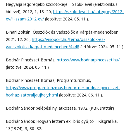
Hegyalja legöregebb szőlőtőkéje = Szőlő-levél (elektronikus
hírlevél), 2012, 1, 18–20,
https://szolo-level.hu/category/2012-
ev/1-szam-2012-ev/
(letöltve: 2024. 05. 11.).
Bihari Zoltán, Ősszőlők és vadszőlők a Kárpát-medencében,
2021. 12. 26.,
https://vinoport.hu/tema/osszolok-es-
vadszolok-a-karpat-medenceben/4448
(letöltve: 2024. 05. 11.).
Bodnár Pincészet Borház,
https://www.bodnarpinceszet.hu/
(letöltve: 2024. 05. 11.)
Bodnár Pincészet Borház, Programturizmus,
https://www.programturizmus.hu/partner-bodnar-pinceszet-
borhaz-satoraljaujhely.html
(letöltve: 2024. 06. 11.).
Bodnár Sándor belépési nyilatkozata, 1972. (KBK Irattár)
Bodnár Sándor, Hogyan lettem ex libris gyűjtő = Kisgrafika,
13(1974), 3, 30–32.