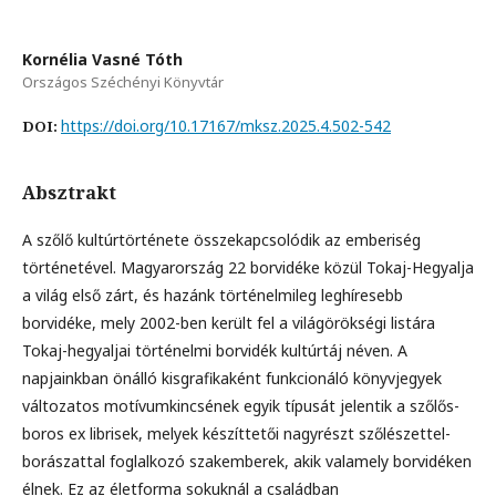
Kornélia Vasné Tóth
Országos Széchényi Könyvtár
https://doi.org/10.17167/mksz.2025.4.502-542
DOI:
Absztrakt
A szőlő kultúrtörténete összekapcsolódik az emberiség
történetével. Magyarország 22 borvidéke közül Tokaj-Hegyalja
a világ első zárt, és hazánk történelmileg leghíresebb
borvidéke, mely 2002-ben került fel a világörökségi listára
Tokaj-hegyaljai történelmi borvidék kultúrtáj néven. A
napjainkban önálló kisgrafikaként funkcionáló könyvjegyek
változatos motívumkincsének egyik típusát jelentik a szőlős-
boros ex librisek, melyek készíttetői nagyrészt szőlészettel-
borászattal foglalkozó szakemberek, akik valamely borvidéken
élnek. Ez az életforma sokuknál a családban