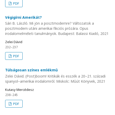
PDF
Végigírni Amerikát?
Sári B. László. Mi jön a posztmodernre? Változatok a
posztmodern utáni amerikai fikciós prózára. Opus
irodalomelméleti tanulmányok. Budapest: Balassi Kiadó, 2021
Zelei Dávid
232–237
PDF
Túlságosan színes emlékmű
Zelei Dávid. (Post)boom! Kritikák és esszék a 20–21. századi
spanyol–amerikai irodalomról. Miskolc: Műút Könyvek, 2021
Kutasy Mercédesz
238–245
PDF