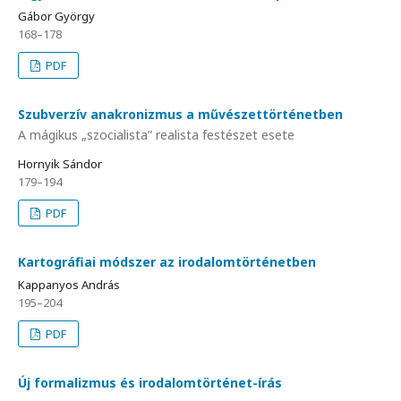
Gábor György
168–178
PDF
Szubverzív anakronizmus a művészettörténetben
A mágikus „szocialista” realista festészet esete
Hornyik Sándor
179–194
PDF
Kartográfiai módszer az irodalomtörténetben
Kappanyos András
195–204
PDF
Új formalizmus és irodalomtörténet-írás