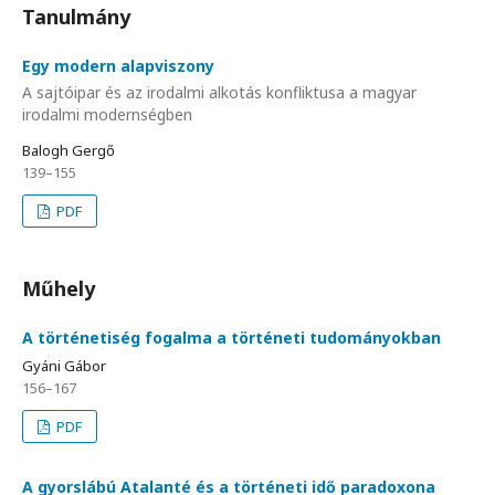
Tanulmány
Egy modern alapviszony
A sajtóipar és az irodalmi alkotás konfliktusa a magyar
irodalmi modernségben
Balogh Gergő
139–155
PDF
Műhely
A történetiség fogalma a történeti tudományokban
Gyáni Gábor
156–167
PDF
A gyorslábú Atalanté és a történeti idő paradoxona