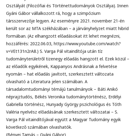
Osztályát (Filozófiai és Történettudományok Osztálya). Innen
Gyáni Gábor vállalkozott rá, hogy a szimpózium
társszervezője legyen. Az eseményre 2021. november 21-én
került sor az MTA székházában – a járványhelyzet miatt hibrid
formában. (Az elhangzott előadásokat itt lehet megnézni,
hozzáférés: 2022.06.03, https://www.youtube.com/watch?
v=VEt131n2rA8.) S. Varga Pál vitaindítója után tíz
tudományterületről tizenegy előadás hangzott el. Ezek közül –
az előadók egyikének, Kappanyos Andrásnak a felvetése
nyomán – hat előadás javított, szerkesztett változata
olvasható a Literatura jelen számában. A
társadalomtudományi témájú tanulmányok – Báti Anikó
néprajztudós, Békés Veronika tudománytörténész, Erdélyi
Gabriella történész, Hunyady György pszichológus és Tóth
Valéria nyelvész előadásának szerkesztett változatai – S.
Varga Pál vitaindítójával együtt a Magyar Tudomány egyik
következő számában olvashatók.
(Bényei Tamás – Gyáni Gábor)