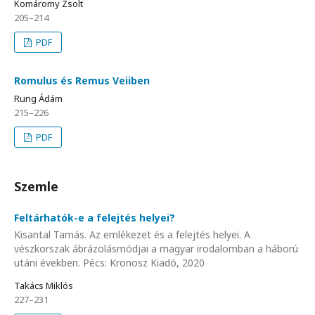
Komáromy Zsolt
205–214
PDF
Romulus és Remus Veiiben
Rung Ádám
215–226
PDF
Szemle
Feltárhatók-e a felejtés helyei?
Kisantal Tamás. Az emlékezet és a felejtés helyei. A
vészkorszak ábrázolásmódjai a magyar irodalomban a háború
utáni években. Pécs: Kronosz Kiadó, 2020
Takács Miklós
227–231