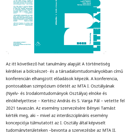
Az itt következő hat tanulmány alapját A történetiség
kérdései a bölcsészet- és a társadalomtudományokban című
konferencián elhangzott előadások képezik. A konferencia,
pontosabban szimpózium ötletét az MTA I. Osztályának
(Nyelv- és Irodalomtudományok Osztálya) elnöke és
elnökhelyettese – Kertész András és S. Varga Pál – vetette fel
2021 tavaszán. Az esemény szervezésére Bényei Tamást
kérték meg, aki – mivel az interdiszciplináris esemény
koncepciója túlmutatott az I. Osztály által képviselt
tudományterületeken –bevonta a szervezésbe az MTA II.