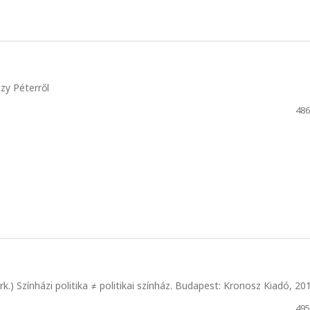
zy Péterről
486
rk.) Színházi politika ≠ politikai színház. Budapest: Kronosz Kiadó, 20
495