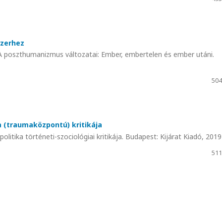
zerhez
 poszthumanizmus változatai: Ember, embertelen és ember utáni.
504
a (traumaközpontú) kritikája
tika történeti-szociológiai kritikája. Budapest: Kijárat Kiadó, 2019
511