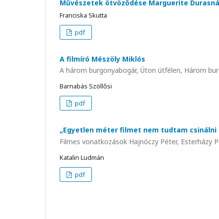
Művészetek ötvöződése Marguerite Durasná
Franciska Skutta
pdf
A filmíró Mészöly Miklós
A három burgonyabogár, Úton útfélen, Három bur
Barnabás Szöllősi
pdf
„Egyetlen méter filmet nem tudtam csinálni 
Filmes vonatkozások Hajnóczy Péter, Esterházy 
Katalin Ludmán
pdf