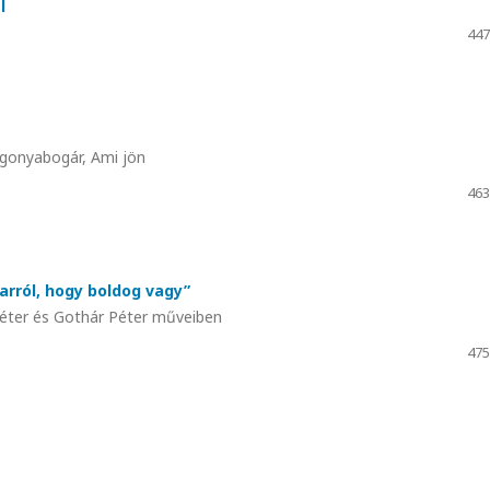
l
447
gonyabogár, Ami jön
463
arról, hogy boldog vagy”
Péter és Gothár Péter műveiben
475