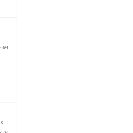
-494
18
-503