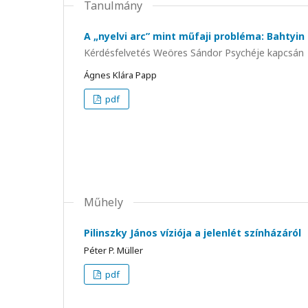
Tanulmány
A „nyelvi arc” mint műfaji probléma: Bahtyin
Kérdésfelvetés Weöres Sándor Psychéje kapcsán
Ágnes Klára Papp
pdf
Műhely
Pilinszky János víziója a jelenlét színházáról
Péter P. Müller
pdf