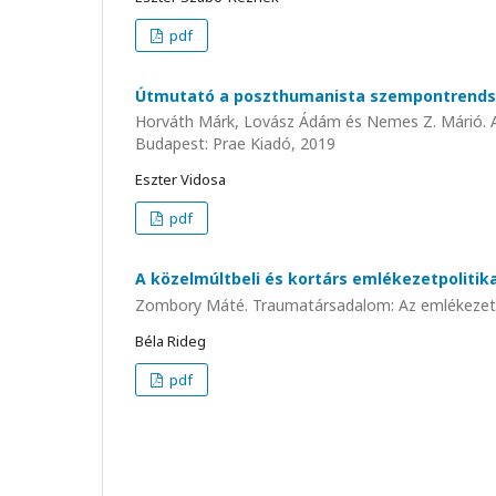
pdf
Útmutató a poszthumanista szempontrends
Horváth Márk, Lovász Ádám és Nemes Z. Márió. A
Budapest: Prae Kiadó, 2019
Eszter Vidosa
pdf
A közelmúltbeli és kortárs emlékezetpolitik
Zombory Máté. Traumatársadalom: Az emlékezetpoli
Béla Rideg
pdf