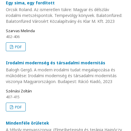
Egy sima, egy fordított
Orcsik Roland. Az ismeretlen tükre: Magyar és délszláv
irodalmi metszéspontok. Tempevölgy könyvek. Balatonfüred:
Balatonfüred Városért Közalapítvány és Klar M. Kft. 2023
Szarvas Melinda
402-406
PDF
Irodalmi modernség és társadalmi modernitás
Balogh Gergő. A modern irodalmi tudat megalapozása és
működése: Irodalmi modernség és társadalmi modernitás
viszonya Magyarországon. Budapest: Ráció Kiadó, 2023
Szénási Zoltán
407-415
PDF
Mindenféle őrületek
A téboly menyasszonya: (Elme)betegség és terápia Hajnóczy