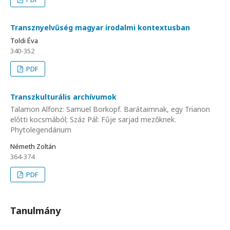
Transznyelvűség magyar irodalmi kontextusban
Toldi Éva
340-352
PDF
Transzkulturális archívumok
Talamon Alfonz: Samuel Borkopf. Barátaimnak, egy Trianon
előtti kocsmából; Száz Pál: Fűje sarjad mezőknek.
Phytolegendárium
Németh Zoltán
364-374
PDF
Tanulmány